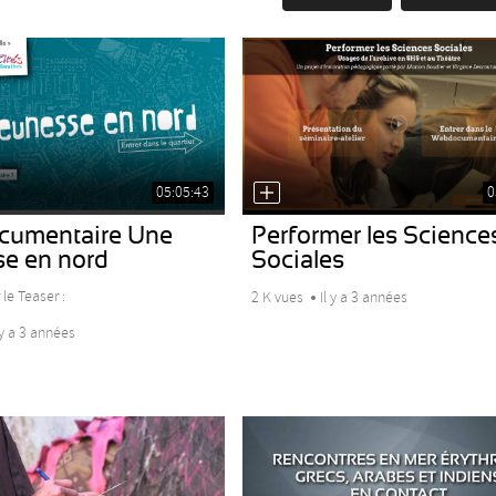
05:05:43
0
umentaire Une
Performer les Science
se en nord
Sociales
 le Teaser :
2 K vues
Il y a 3 années
 y a 3 années