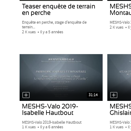
Teaser enquête de terrain
MESHS-
en perche
Monta
Enquête en perche, stage d’enquête de
MESHS-Valo 
terrain...
2 K vues
Il
2 K vues
Il y a 5 années
31:14
MESHS-Valo 2019-
MESHS-
Isabelle Hautbout
Ghislai
MESHS-Valo 2019-Isabelle Hautbout
MESHS-Valo 2
1 K vues
Il y a 6 années
1 K vues
Il