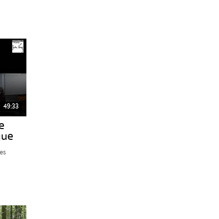
49:33
e
gue
es