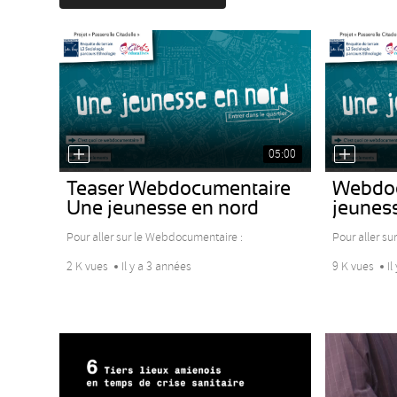
05:00
Teaser Webdocumentaire
Webdoc
Une jeunesse en nord
jeunes
Pour aller sur le Webdocumentaire :
Pour aller sur
2 K vues
Il y a 3 années
9 K vues
Il