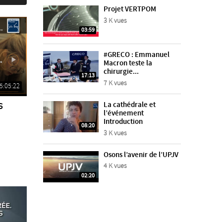
Projet VERTPOM
3 K vues
03:59
#GRECO : Emmanuel
Macron teste la
chirurgie...
17:13
7 K vues
5:05:22
s
La cathédrale et
l’événement
Introduction
08:20
3 K vues
Osons l’avenir de l’UPJV
4 K vues
02:20