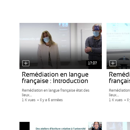
17:07
Remédiation en langue
Remédi
française : Introduction
françai
Remédiation en langue française état des
Remédiation 
lieux...
lieux...
1 K vues
Il y a 6 années
1 K vues
Il