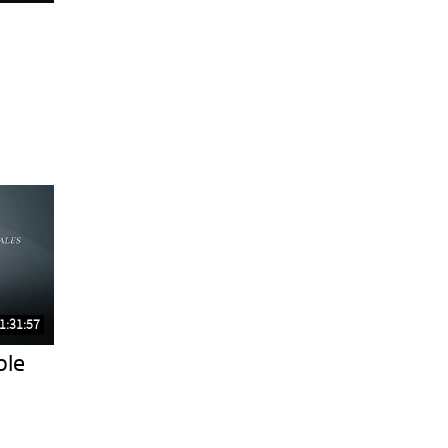
1:31:57
ble