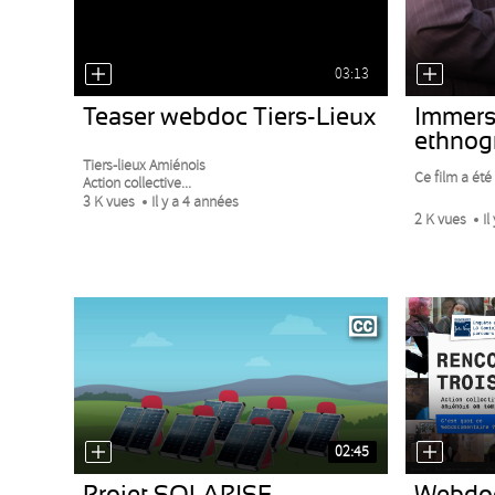
03:13
Teaser webdoc Tiers-Lieux
Immersi
ethnog
Tiers-lieux Amiénois
Ce film a été 
Action collective...
3 K vues
Il y a 4 années
2 K vues
Il
02:45
Projet SOLARISE
Webdo