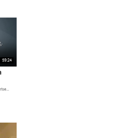
59:24
a
ise...