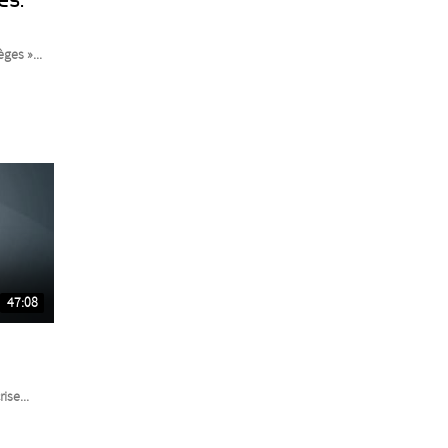
ges »...
47:08
ise...