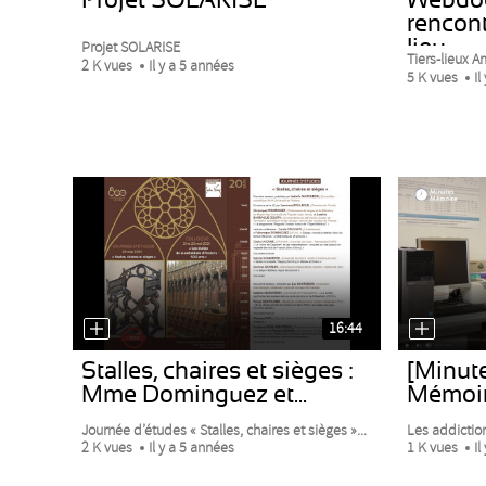
rencont
lieu
Projet SOLARISE
Tiers-lieux Am
2 K vues
Il y a 5 années
5 K vues
Il
16:44
Stalles, chaires et sièges :
[Minut
Mme Dominguez et...
Mémoir
Journée d’études « Stalles, chaires et sièges »...
Les addiction
2 K vues
Il y a 5 années
1 K vues
Il