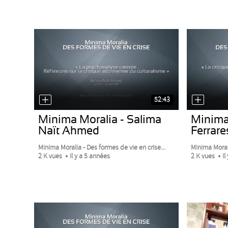
52:43
Minima Moralia - Salima
Minima 
Naït Ahmed
Ferrare
Minima Moralia - Des formes de vie en crise...
Minima Morali
2 K vues
Il y a 5 années
2 K vues
Il