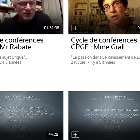
01:51:38
0
de conférences
Cycle de conférences
 Mr Rabate
CPGE : Mme Grall
 sujet lyrique",...
"La passion dans Le Ravissement de Lol 
 y a 5 années
2 K vues
Il y a 5 années
44:25