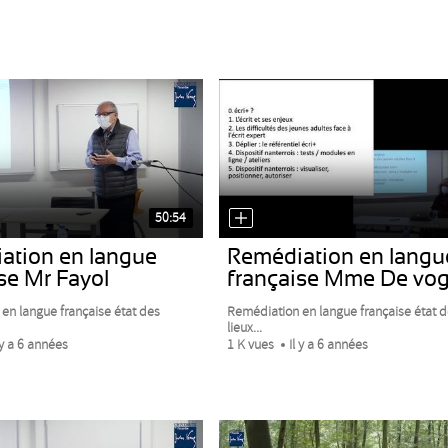
50:54
ation en langue
Remédiation en langu
se Mr Fayol
française Mme De vo
en langue française état des
Remédiation en langue française état d
lieux...
 y a 6 années
1 K vues
Il y a 6 années