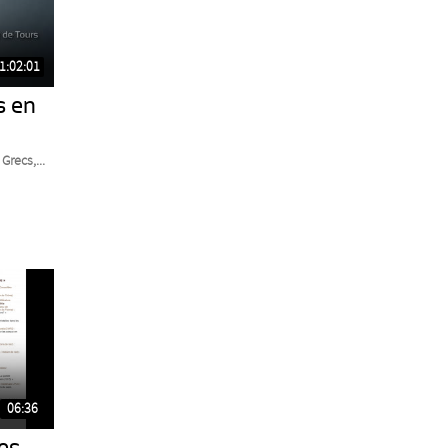
1:02:01
s en
Grecs,...
06:36
es.