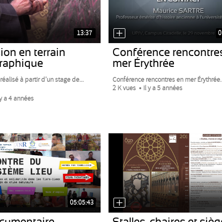
13:37
0
on en terrain
Conférence rencontre
raphique
mer Érythrée
réalisé à partir d’un stage de...
Conférence rencontres en mer Érythrée. 
2 K vues
Il y a 5 années
 y a 4 années
05:05:43
cumentaire
Stalles, chaires et sièg