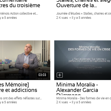
res du troisième
Ouverture de la...
iénois Action collective et...
Journée d’études « Stalles, chaires et siè
 y a 5 années
2 K vues
Il y a 5 années
03:03
es Mémoire]
Minima Moralia -
e et addictions
Alexander Garcia
Düttmann
s ont des effets néfastes sur...
Minima Moralia - Des formes de vie en cr
 y a 5 années
2 K vues
Il y a 5 années