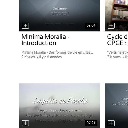
03:04
Minima Moralia -
Cycle 
Introduction
CPGE :
Minima Moralia - Des formes de vie en crise...
"Verlaine et le
2 K vues
Il y a 5 années
2 K vues
Il
07:21