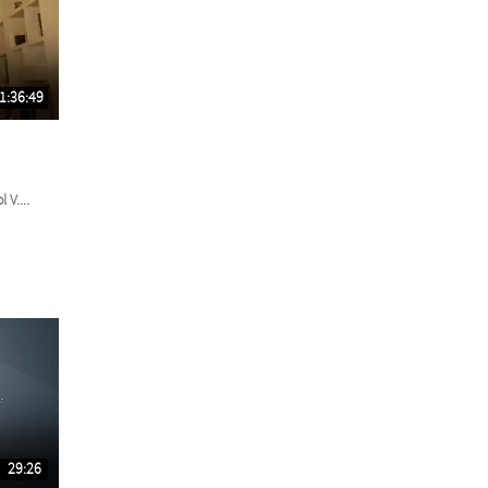
1:36:49
V....
29:26