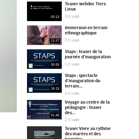
Teaser webdoc Tiers-
Lieux
3 K vues
03:13
Immersion en terrain
ethnographique
2 K vues
13:37
Staps : teaser de la
journée d’inauguration
1 K vues
00:59
Staps : spectacle
d’inauguration du
terrain...
26:18
1 K vues
Voyage au centre de la
pédagogie : teaser
des...
01:40
2 K vues
Teaser Vivre au rythme
des marées et des