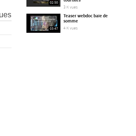
touristes
02:50
3 K vues
ues
Teaser webdoc baie de
somme
4 K vues
03:47