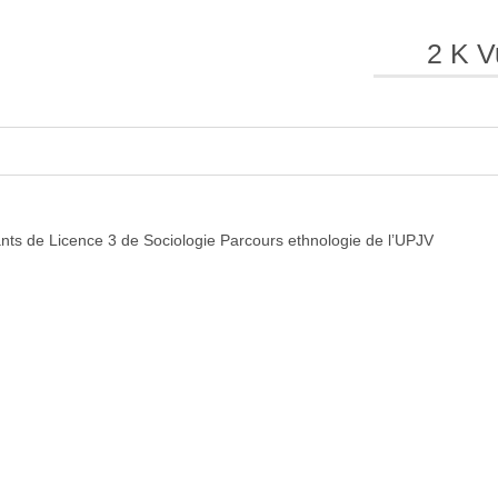
2 K V
e
e
l
l
nts de Licence 3 de Sociologie Parcours ethnologie de l’UPJV
a
a