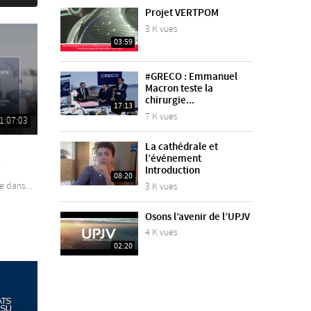
Projet VERTPOM
3 K vues
03:59
#GRECO : Emmanuel
Macron teste la
chirurgie...
17:13
7 K vues
1:07:03
La cathédrale et
l’événement
.
Introduction
08:20
e dans...
3 K vues
Osons l’avenir de l’UPJV
4 K vues
02:20