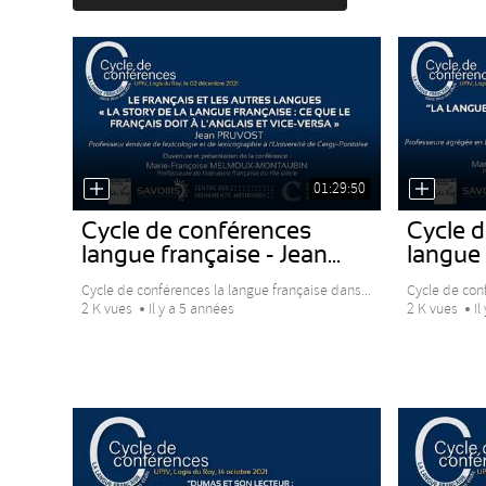
01:29:50
Cycle de conférences
Cycle 
langue française - Jean...
langue 
Cycle de conférences la langue française dans...
Cycle de conf
2 K vues
Il y a 5 années
2 K vues
Il