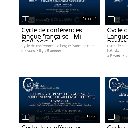
01:11:52
Cycle de conférences
Cycle 
langue française - Mr
Langue
DEWASCH
Patrick.
Cycle de conférences la langue française dans...
Cycle de con
Patrick...
3 K vues
Il y a 5 années
3 K vues
Il
53:08
Cycle de conférences
Cycle 