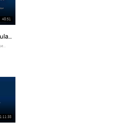
48:51
la...
e...
1:11:38