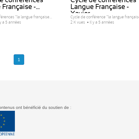
Française -...
Langue Française -
Xavier...
érences "la langue française...
Cycle de conférence "la langue française
 y a 5 années
2 K vues
Il y a 5 années
1
ntenus ont bénéficié du soutien de :