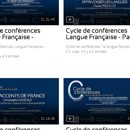
01:31:48
de conférences
Cycle de conférences
 Française -
Langue Française - Pau
..
férences Langue Française -
Cycle de conférences "la langue français
3 K vues
Il y a 5 années
 y a 5 années
01:16:36
0
de conférences
Cycle de conférences