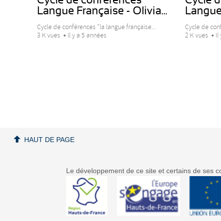
Langue Française - Olivia...
Langue 
Cycle de conférences "la langue française...
Cycle de conf
3 K vues
Il y a 5 années
2 K vues
Il
HAUT DE PAGE
Le développement de ce site et certains de ses co