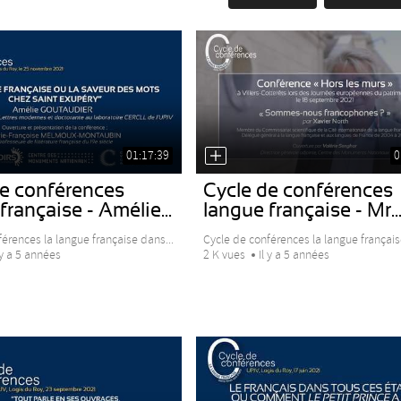
01:17:39
0
de conférences
Cycle de conférences
française - Amélie...
langue française - Mr..
érences la langue française dans...
Cycle de conférences la langue français
 y a 5 années
2 K vues
Il y a 5 années