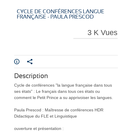
i
i
CYCLE DE CONFÉRENCES LANGUE
FRANÇAISE - PAULA PRESCOD
3 K Vues
r
r
Description
e
e
Cycle de conférences "la langue française dans tous
ses états" : Le français dans tous ces états ou
comment le Petit Prince a su apprivoiser les langues.
Paula Prescod : Maîtresse de conférences HDR
Didactique du FLE et Linguistique
l
l
ouverture et présentation :