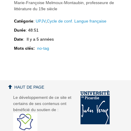
Marie-Françoise Melmoux-Montaubin, professeure de
littérature du 19e siècle
Catégorie
:
UPJV
,
Cycle de conf. Langue française
a
a
Durée
: 48:51
Date
: Il y a 5 années
Mots clés:
no-tag
v
v
HAUT DE PAGE
Le développement de ce site et
certains de ses contenus ont
bénéficié du soutien de :
i
i