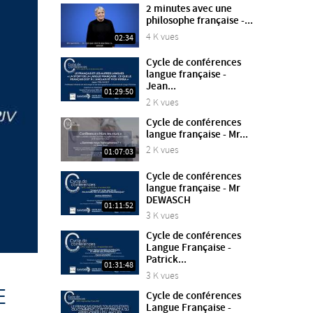
2 minutes avec une
philosophe française -...
4 K vues
02:34
Cycle de conférences
langue française -
Jean...
01:29:50
2 K vues
Cycle de conférences
langue française - Mr...
2 K vues
01:07:03
Cycle de conférences
langue française - Mr
DEWASCH
01:11:52
3 K vues
Cycle de conférences
Langue Française -
Patrick...
01:31:48
3 K vues
E
Cycle de conférences
Langue Française -