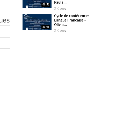
Paula...
48:51
3 K vues
Cycle de conférences
ues
Langue Française -
Olivia...
53:08
3 K vues