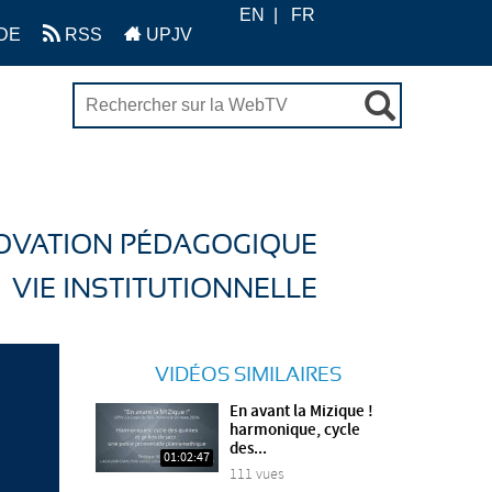
EN
FR
DE
RSS
UPJV
OVATION PÉDAGOGIQUE
VIE INSTITUTIONNELLE
VIDÉOS SIMILAIRES
En avant la Mizique !
harmonique, cycle
des...
01:02:47
111 vues