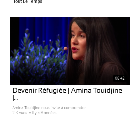
Tout Le Temps
08:42
Devenir Réfugiée | Amina Touidjine
|...
Amina Touidjine nous invite à comprendre...
2 K vues
Il y a 9 années