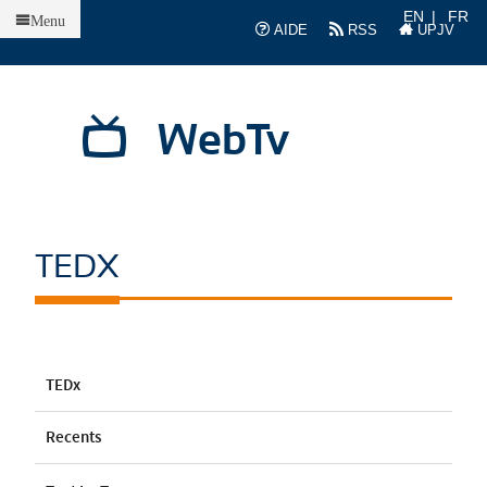
Accueil
EN
FR
Menu
AIDE
RSS
UPJV
WebTv
TEDX
TEDx
Recents