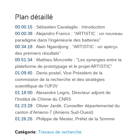
Plan détaillé
00:00:15
: Sébastien Cavalaglio : Introduction
a
a
00:00:38
: Alejandro Franco : "ARTISTIC : un nouveau
paradigme dans l'ingénieurie des batteries"
00:34:18
: Alain Ngandjong : "ARTISTIC : un aperçu
des premiers résultats"
00:51:34
: Mathieu Morcrette : "Les synergies entre la
plateforme de prototypage et le projet ARTISTIC"
01:09:45
: Denis postel, Vice Président de la
v
v
commission de la recherche et des stratégies
scientifique de l'UPJV
01:18:00
: Alexandre Legris, Directeur adjoint de
l'Institut de Chimie du CNRS
01:23:28
: Olivier Jardé, Conseiller départemental du
canton d'Amiens-7 (Amiens Sud-Ouest)
01:26:26
: Philippe de Mester, Préfet de la Somme
i
i
Catégorie
:
Travaux de recherche