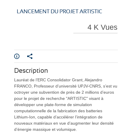
i
i
LANCEMENT DU PROJET ARTISTIC
4 K Vues
r
r
Description
e
e
Lauréat de l’ERC Consolidator Grant, Alejandro
FRANCO, Professeur d’université UPJV-CNRS, s’est vu
octroyer une subvention de près de 2 millions d’euros
pour le projet de recherche "ARTISTIC" visant à
développer une plate-forme de simulation
computationnelle de la fabrication des batteries
Lithium-Ion, capable d’accélérer l’intégration de
l
l
nouveaux matériaux en vue d’augmenter leur densité
d’énergie massique et volumique.