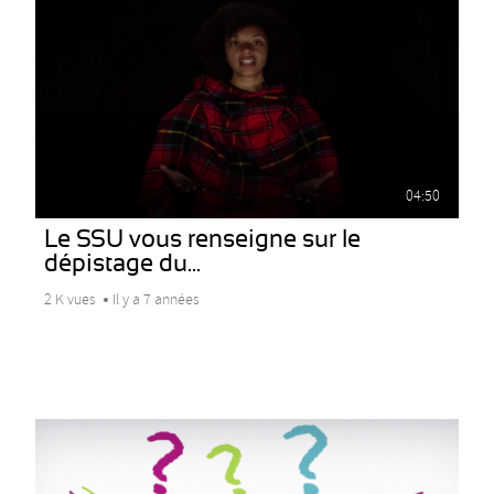
04:50
Le SSU vous renseigne sur le
dépistage du...
2 K vues
Il y a 7 années