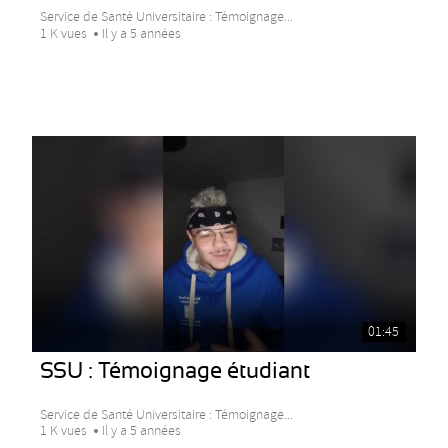
Service de Santé Universitaire : Témoignage...
1 K vues
Il y a 5 années
01:45
SSU : Témoignage étudiant
Service de Santé Universitaire : Témoignage...
1 K vues
Il y a 5 années