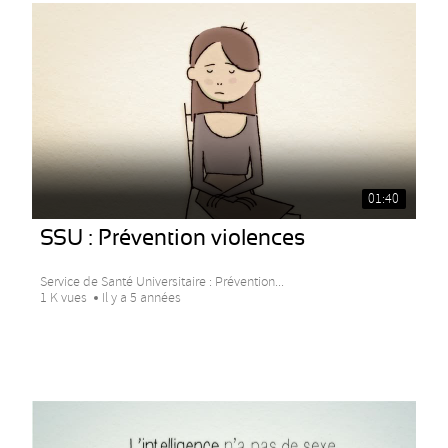
01:40
SSU : Prévention violences
Service de Santé Universitaire : Prévention...
1 K vues
Il y a 5 années