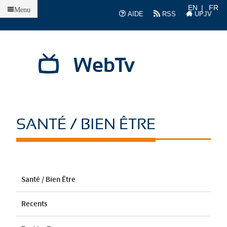
Accueil
EN
FR
Menu
AIDE
RSS
UPJV
WebTv
SANTÉ / BIEN ÊTRE
Santé / Bien Être
Recents