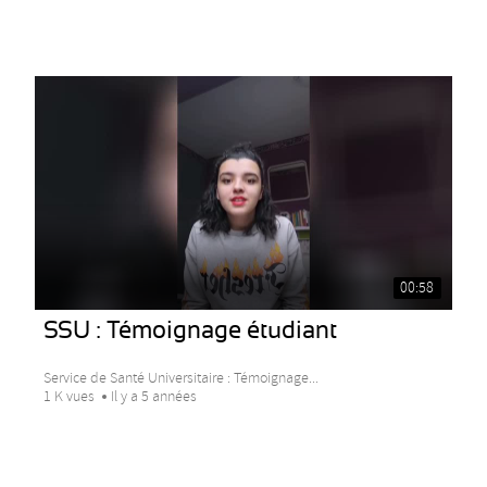
00:58
SSU : Témoignage étudiant
Service de Santé Universitaire : Témoignage...
1 K vues
Il y a 5 années