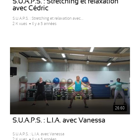
S.U.A.P.S. : Stretching et relaxation
avec Cédric
S.U.A.P.S. : Stretching et relaxation avec...
2 K vues
Il y a 5 années
26:60
S.U.A.P.S. : L.I.A. avec Vanessa
S.U.A.P.S. : L.I.A. avec Vanessa
2 K vues
Il y a 5 années