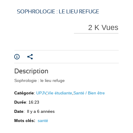
i
i
SOPHROLOGIE : LE LIEU REFUGE
2 K Vues
r
r
Description
e
e
Sophrologie : le lieu refuge
Catégorie
:
UPJV
,
Vie étudiante
,
Santé / Bien être
Durée
: 16:23
Date
: Il y a 6 années
Mots clés:
santé
l
l