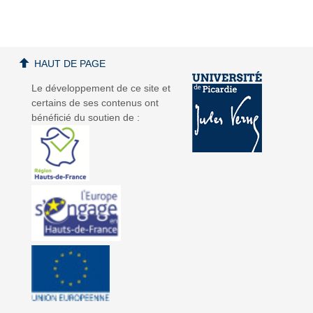
HAUT DE PAGE
a
a
Le développement de ce site et
certains de ses contenus ont
bénéficié du soutien de :
v
v
i
i