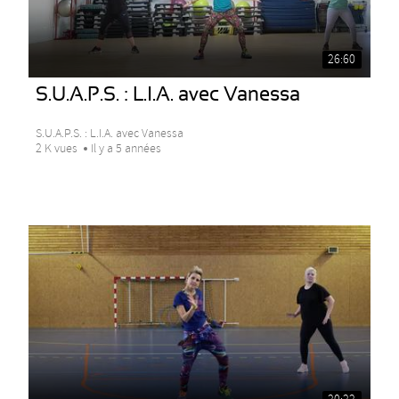
26:60
S.U.A.P.S. : L.I.A. avec Vanessa
S.U.A.P.S. : L.I.A. avec Vanessa
2 K vues
Il y a 5 années