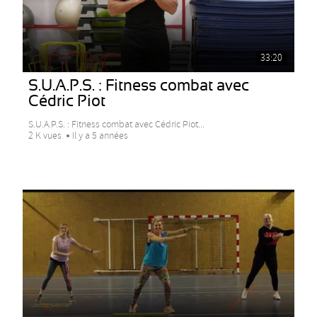
33:20
S.U.A.P.S. : Fitness combat avec
Cédric Piot
S.U.A.P.S. : Fitness combat avec Cédric Piot...
2 K vues
Il y a 5 années