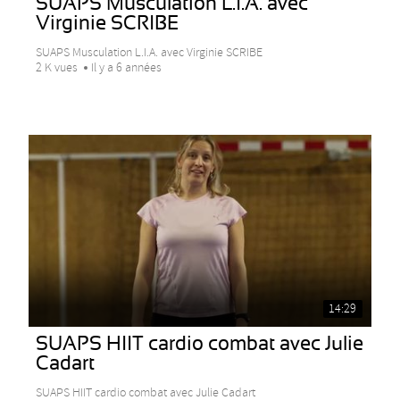
SUAPS Musculation L.I.A. avec
Virginie SCRIBE
SUAPS Musculation L.I.A. avec Virginie SCRIBE
2 K vues
Il y a 6 années
14:29
SUAPS HIIT cardio combat avec Julie
Cadart
SUAPS HIIT cardio combat avec Julie Cadart