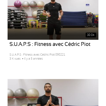
30:04
S.U.A.P.S : Fitness avec Cédric Piot
S.U.A.P.S : Fitness avec Cédric Piot 090221
3 K vues
Il y a 5 années