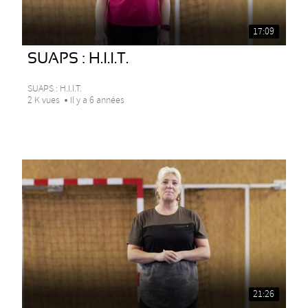
17:09
SUAPS : H.I.I.T.
SUAPS : H.I.I.T.
2 K vues
Il y a 6 années
21:26