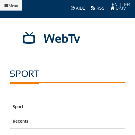
Accueil
EN
FR
Menu
AIDE
RSS
UPJV
WebTv
SPORT
Sport
Recents