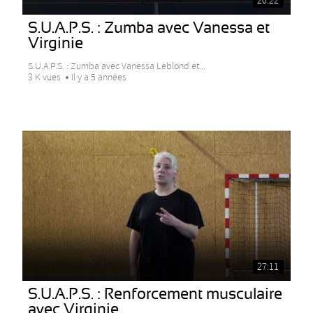
20:22
S.U.A.P.S. : Zumba avec Vanessa et
Virginie
S.U.A.P.S. : Zumba avec Vanessa Leblond et...
3 K vues
Il y a 5 années
27:11
S.U.A.P.S. : Renforcement musculaire
avec Virginie