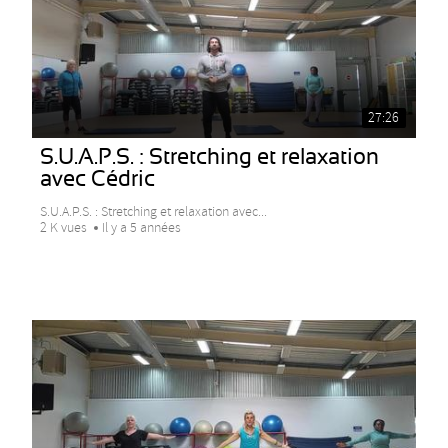
27:26
S.U.A.P.S. : Stretching et relaxation
avec Cédric
S.U.A.P.S. : Stretching et relaxation avec...
2 K vues
Il y a 5 années