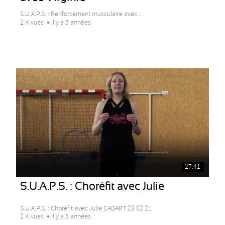
S.U.A.P.S. : Renforcement musculaire avec...
2 K vues
Il y a 5 années
27:41
S.U.A.P.S. : Choréfit avec Julie
S.U.A.P.S. : Choréfit avec Julie CADART 23 02 21
2 K vues
Il y a 5 années