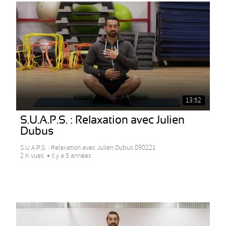
13:52
S.U.A.P.S. : Relaxation avec Julien
Dubus
S.U.A.P.S. : Relaxation avec Julien Dubus 090221
2 K vues
Il y a 5 années