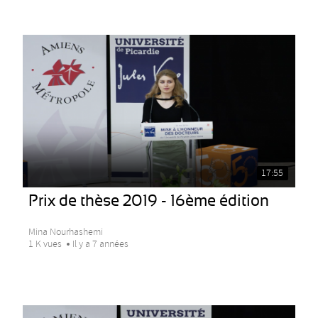
17:55
Prix de thèse 2019 - 16ème édition
Mina Nourhashemi
1 K vues
Il y a 7 années