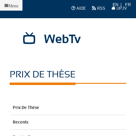
Accueil
EN
FR
Menu
AIDE
RSS
UPJV
WebTv
PRIX DE THÈSE
Prix De Thèse
Recents