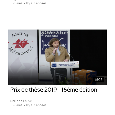
1 K vues
Il y a 7 années
16:28
Prix de thèse 2019 - 16ème édition
Philippe Fauvel
1 K vues
Il y a 7 années