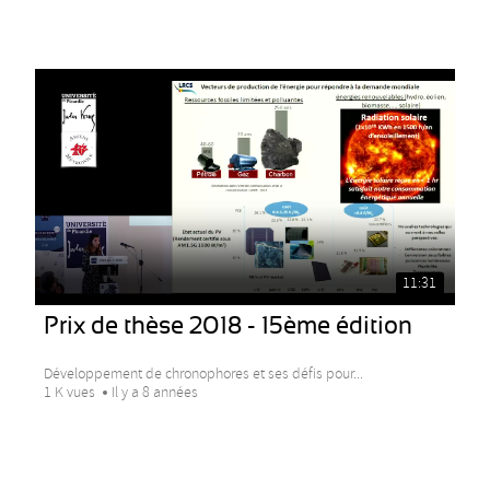
11:31
Prix de thèse 2018 - 15ème édition
Développement de chronophores et ses défis pour...
1 K vues
Il y a 8 années