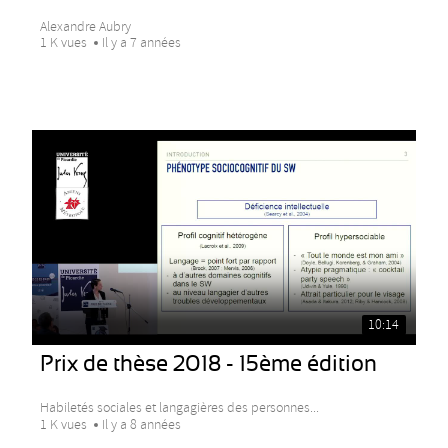
Alexandre Aubry
1 K vues
Il y a 7 années
10:14
Prix de thèse 2018 - 15ème édition
Habiletés sociales et langagières des personnes...
1 K vues
Il y a 8 années