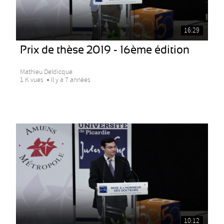
16:29
Prix de thèse 2019 - 16ème édition
Mathieu Deldicque
1 K vues
Il y a 7 années
10:12