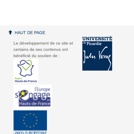
a
a
HAUT DE PAGE
Le développement de ce site et
certains de ses contenus ont
bénéficié du soutien de :
v
v
i
i