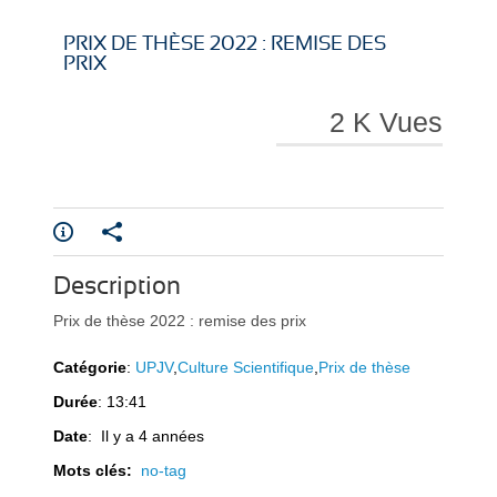
i
i
PRIX DE THÈSE 2022 : REMISE DES
PRIX
2 K Vues
r
r
Description
e
e
Prix de thèse 2022 : remise des prix
Catégorie
:
UPJV
,
Culture Scientifique
,
Prix de thèse
Durée
: 13:41
Date
: Il y a 4 années
l
l
Mots clés:
no-tag