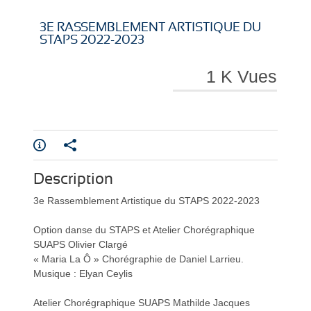
i
i
3E RASSEMBLEMENT ARTISTIQUE DU
STAPS 2022-2023
1 K Vues
r
r
Description
e
e
3e Rassemblement Artistique du STAPS 2022-2023
Option danse du STAPS et Atelier Chorégraphique
SUAPS Olivier Clargé
« Maria La Ô » Chorégraphie de Daniel Larrieu.
Musique : Elyan Ceylis
l
l
Atelier Chorégraphique SUAPS Mathilde Jacques