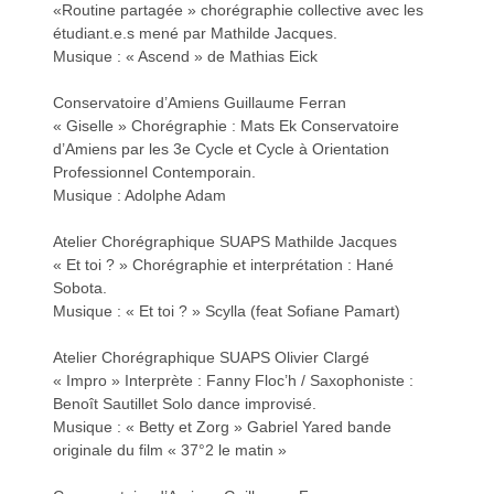
«Routine partagée » chorégraphie collective avec les
étudiant.e.s mené par Mathilde Jacques.
Musique : « Ascend » de Mathias Eick
Conservatoire d’Amiens Guillaume Ferran
a
a
« Giselle » Chorégraphie : Mats Ek Conservatoire
d’Amiens par les 3e Cycle et Cycle à Orientation
Professionnel Contemporain.
Musique : Adolphe Adam
Atelier Chorégraphique SUAPS Mathilde Jacques
« Et toi ? » Chorégraphie et interprétation : Hané
v
v
Sobota.
Musique : « Et toi ? » Scylla (feat Sofiane Pamart)
Atelier Chorégraphique SUAPS Olivier Clargé
« Impro » Interprète : Fanny Floc’h / Saxophoniste :
Benoît Sautillet Solo dance improvisé.
i
i
Musique : « Betty et Zorg » Gabriel Yared bande
originale du film « 37°2 le matin »