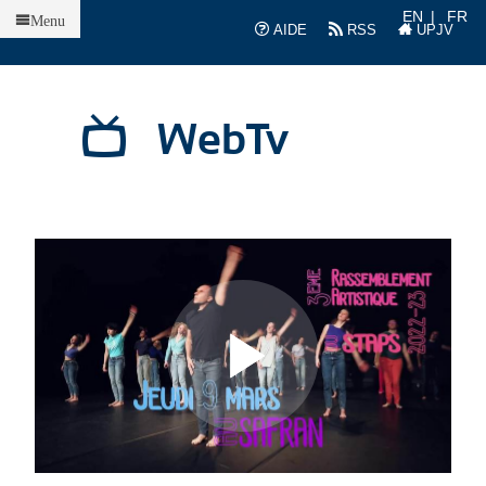
Accueil
EN
FR
Menu
AIDE
RSS
UPJV
WebTv
L
L