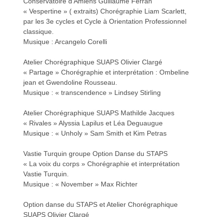
Conservatoire d’Amiens Guillaume Ferran
« Vespertine » ( extraits) Chorégraphie Liam Scarlett,
par les 3e cycles et Cycle à Orientation Professionnel
classique.
d
d
Musique : Arcangelo Corelli
Atelier Chorégraphique SUAPS Olivier Clargé
« Partage » Chorégraphie et interprétation : Ombeline
jean et Gwendoline Rousseau.
Musique : « transcendence » Lindsey Stirling
é
é
Atelier Chorégraphique SUAPS Mathilde Jacques
« Rivales » Alyssia Lapilus et Léa Deguaugue
Musique : « Unholy » Sam Smith et Kim Petras
Vastie Turquin groupe Option Danse du STAPS
« La voix du corps » Chorégraphie et interprétation
o
o
Vastie Turquin.
Musique : « November » Max Richter
Option danse du STAPS et Atelier Chorégraphique
SUAPS Olivier Clargé