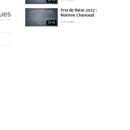
28:15
Prix de thèse 2022 :
ues
Noémie Chaniaud
2 K vues
19:41