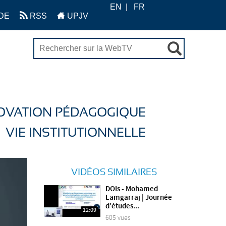
EN
FR
DE
RSS
UPJV
OVATION PÉDAGOGIQUE
VIE INSTITUTIONNELLE
VIDÉOS SIMILAIRES
DOIs - Mohamed
Lamgarraj | Journée
d’études...
12:09
605 vues