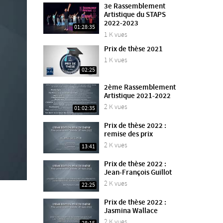
3e Rassemblement
Artistique du STAPS
2022-2023
01:28:35
1 K vues
Prix de thèse 2021
1 K vues
02:25
2ème Rassemblement
Artistique 2021-2022
2 K vues
01:02:35
Prix de thèse 2022 :
remise des prix
2 K vues
13:41
Prix de thèse 2022 :
Jean-François Guillot
2 K vues
22:25
Prix de thèse 2022 :
Jasmina Wallace
2 K vues