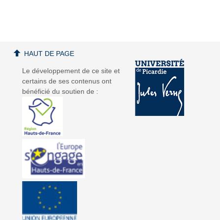
a
a
HAUT DE PAGE
Le développement de ce site et
certains de ses contenus ont
bénéficié du soutien de :
v
v
i
i