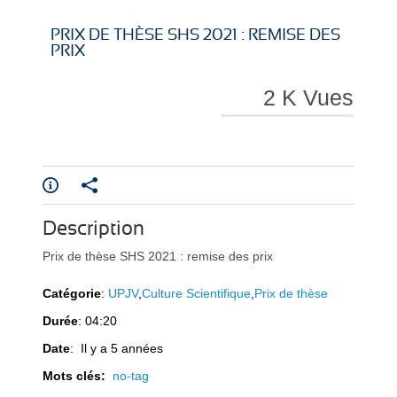
i
i
PRIX DE THÈSE SHS 2021 : REMISE DES
PRIX
2 K Vues
r
r
Description
e
e
Prix de thèse SHS 2021 : remise des prix
Catégorie
:
UPJV
,
Culture Scientifique
,
Prix de thèse
Durée
: 04:20
Date
: Il y a 5 années
l
l
Mots clés:
no-tag