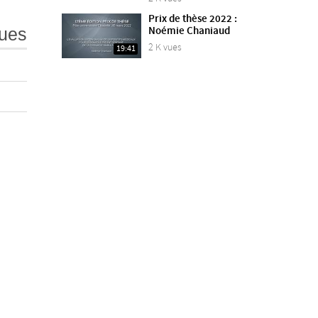
Prix de thèse 2022 :
Noémie Chaniaud
ues
2 K vues
19:41