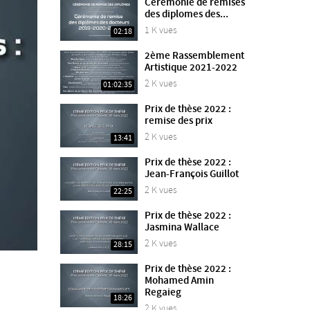
Cérémonie de remises
des diplomes des...
1 K vues
02:18
2ème Rassemblement
Artistique 2021-2022
2 K vues
01:02:35
Prix de thèse 2022 :
remise des prix
2 K vues
13:41
Prix de thèse 2022 :
Jean-François Guillot
2 K vues
22:25
Prix de thèse 2022 :
Jasmina Wallace
2 K vues
28:15
Prix de thèse 2022 :
Mohamed Amin
Regaieg
18:26
2 K vues