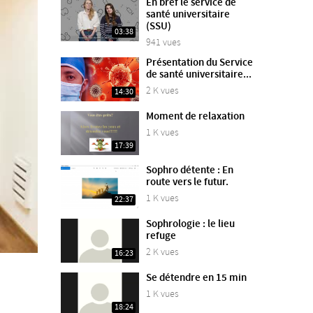
En bref le service de
santé universitaire
(SSU)
03:38
941 vues
Présentation du Service
de santé universitaire...
2 K vues
14:30
Moment de relaxation
1 K vues
17:39
Sophro détente : En
route vers le futur.
1 K vues
22:37
Sophrologie : le lieu
refuge
2 K vues
16:23
Se détendre en 15 min
1 K vues
18:24