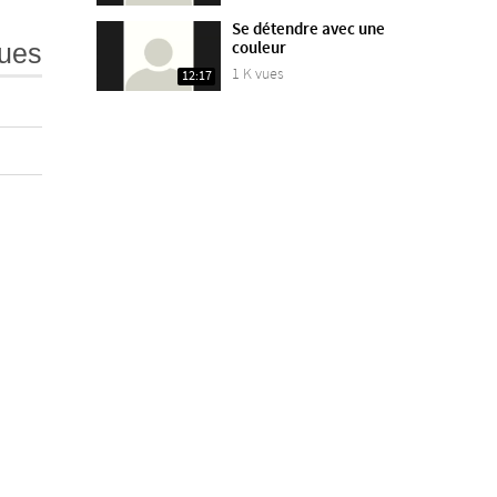
Se détendre avec une
couleur
ues
1 K vues
12:17