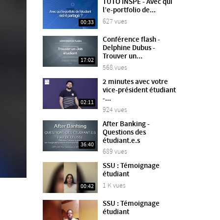
TUTO INSPE - Avec qui
l’e-portfolio de...
627 vues
00:33
Conférence flash -
Delphine Dubus -
Trouver un...
17:02
568 vues
2 minutes avec votre
vice-président étudiant
-...
02:11
924 vues
After Banking -
Questions des
étudiant.e.s
36:40
689 vues
SSU : Témoignage
étudiant
1 K vues
00:42
SSU : Témoignage
étudiant