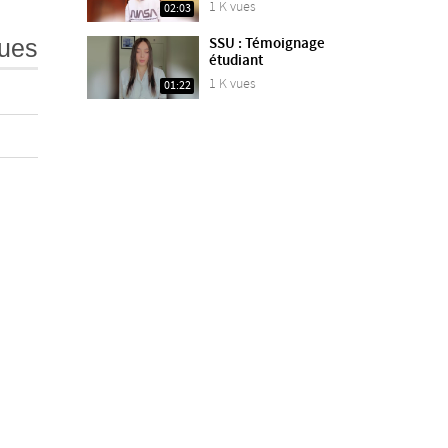
1 K vues
02:03
ues
SSU : Témoignage
étudiant
1 K vues
01:22