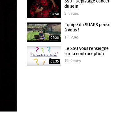
SSU : Dépistage cancer
du sein
2 K vues
04:50
Equipe du SUAPS pense
à vous !
1 K vues
04:28
Le SSU vous renseigne
sur la contraception
12 K vues
03:35