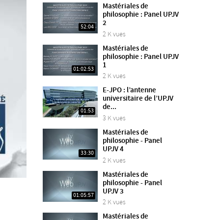
Mastériales de
philosophie : Panel UPJV
2
52:04
2 K vues
Mastériales de
philosophie : Panel UPJV
1
01:02:53
2 K vues
E-JPO : l’antenne
universitaire de l’UPJV
de...
01:53
3 K vues
Mastériales de
philosophie - Panel
UPJV 4
33:30
2 K vues
Mastériales de
philosophie - Panel
UPJV 3
01:05:57
2 K vues
V
Mastériales de