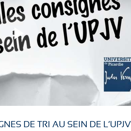
L
L
i
i
r
r
ES DE TRI AU SEIN DE L’UPJ