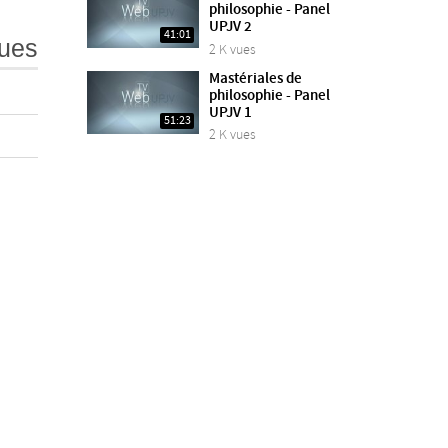
philosophie - Panel
UPJV 2
41:01
ues
2 K vues
Mastériales de
philosophie - Panel
UPJV 1
51:23
2 K vues