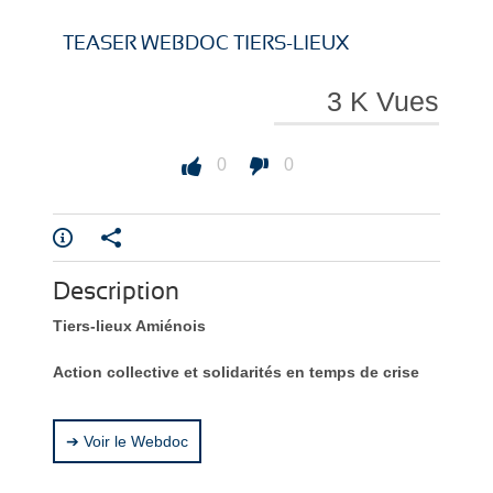
i
i
TEASER WEBDOC TIERS-LIEUX
3 K Vues
r
r
0
0
Description
e
e
Tiers-lieux Amiénois
Action collective et solidarités en temps de crise
➔ Voir le Webdoc
l
l