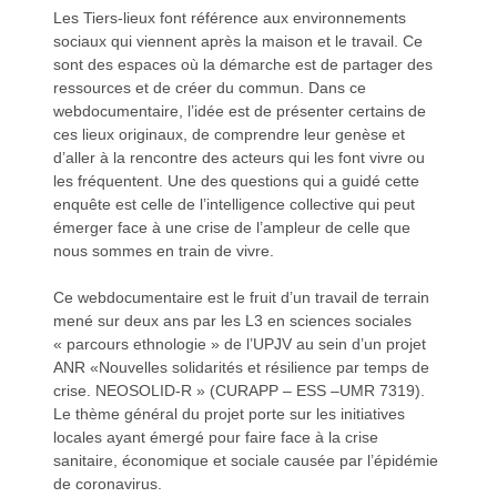
Les Tiers-lieux font référence aux environnements
sociaux qui viennent après la maison et le travail. Ce
sont des espaces où la démarche est de partager des
ressources et de créer du commun. Dans ce
webdocumentaire, l’idée est de présenter certains de
a
a
ces lieux originaux, de comprendre leur genèse et
d’aller à la rencontre des acteurs qui les font vivre ou
les fréquentent. Une des questions qui a guidé cette
enquête est celle de l’intelligence collective qui peut
émerger face à une crise de l’ampleur de celle que
nous sommes en train de vivre.
v
v
Ce webdocumentaire est le fruit d’un travail de terrain
mené sur deux ans par les L3 en sciences sociales
« parcours ethnologie » de l’UPJV au sein d’un projet
ANR «Nouvelles solidarités et résilience par temps de
crise. NEOSOLID-R » (CURAPP – ESS –UMR 7319).
Le thème général du projet porte sur les initiatives
i
i
locales ayant émergé pour faire face à la crise
sanitaire, économique et sociale causée par l’épidémie
de coronavirus.