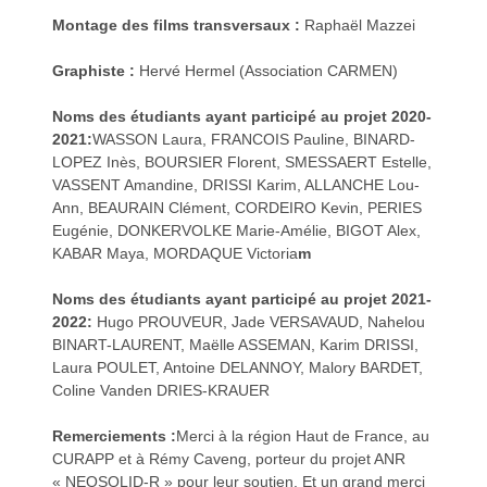
Montage des films transversaux :
Raphaël Mazzei
Graphiste :
Hervé Hermel (Association CARMEN)
Noms des étudiants ayant participé au projet 2020-
2021:
WASSON Laura, FRANCOIS Pauline, BINARD-
LOPEZ Inès, BOURSIER Florent, SMESSAERT Estelle,
VASSENT Amandine, DRISSI Karim, ALLANCHE Lou-
Ann, BEAURAIN Clément, CORDEIRO Kevin, PERIES
Eugénie, DONKERVOLKE Marie-Amélie, BIGOT Alex,
KABAR Maya, MORDAQUE Victoria
m
Noms des étudiants ayant participé au projet 2021-
2022:
Hugo PROUVEUR, Jade VERSAVAUD, Nahelou
BINART-LAURENT, Maëlle ASSEMAN, Karim DRISSI,
Laura POULET, Antoine DELANNOY, Malory BARDET,
Coline Vanden DRIES-KRAUER
Remerciements :
Merci à la région Haut de France, au
CURAPP et à Rémy Caveng, porteur du projet ANR
« NEOSOLID-R » pour leur soutien. Et un grand merci