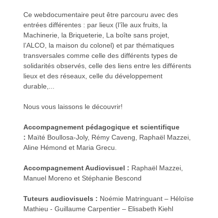
Ce webdocumentaire peut être parcouru avec des
entrées différentes : par lieux (l’île aux fruits, la
Machinerie, la Briqueterie, La boîte sans projet,
d
d
l’ALCO, la maison du colonel) et par thématiques
transversales comme celle des différents types de
solidarités observés, celle des liens entre les différents
lieux et des réseaux, celle du développement
durable,...
é
é
Nous vous laissons le découvrir!
Accompagnement pédagogique et scientifique
:
Maïté Boullosa-Joly, Rémy Caveng, Raphaël Mazzei,
Aline Hémond et Maria Grecu.
Accompagnement Audiovisuel :
Raphaël Mazzei,
o
o
Manuel Moreno et Stéphanie Bescond
Tuteurs audiovisuels :
Noémie Matringuant – Héloïse
Mathieu - Guillaume Carpentier – Elisabeth Kiehl