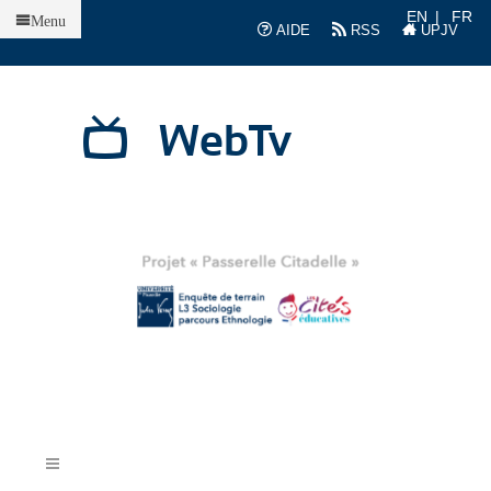
Accueil
EN
FR
Menu
AIDE
RSS
UPJV
WebTv