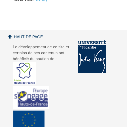
a
a
HAUT DE PAGE
Le développement de ce site et
certains de ses contenus ont
bénéficié du soutien de :
v
v
i
i