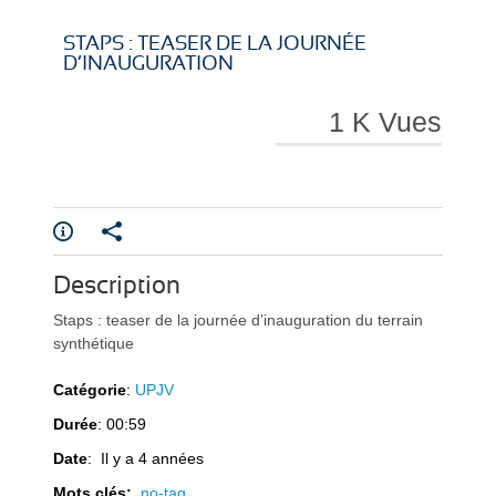
i
i
STAPS : TEASER DE LA JOURNÉE
D’INAUGURATION
1 K Vues
r
r
Description
e
e
Staps : teaser de la journée d’inauguration du terrain
synthétique
Catégorie
:
UPJV
Durée
: 00:59
l
l
Date
: Il y a 4 années
Mots clés:
no-tag