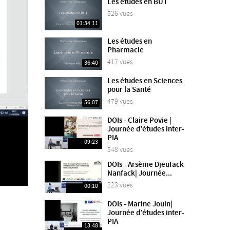
Les études en BUT
526 vues
01:34:11
Les études en
Pharmacie
417 vues
36:40
Les études en Sciences
pour la Santé
479 vues
56:07
DOIs - Claire Povie |
Journée d’études inter-
PIA
09:23
548 vues
DOIs - Arsème Djeufack
Nanfack| Journée...
223 vues
00:10
DOIs - Marine Jouin|
Journée d’études inter-
PIA
13:48