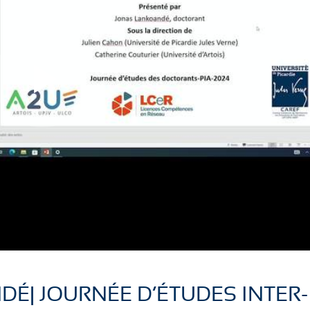
L
L
i
i
r
r
DÉ| JOURNÉE D’ÉTUDES INTER-