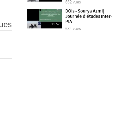
662 vues
DOIs - Sourya Azmi|
Journée d’études inter-
PIA
ues
11:57
634 vues