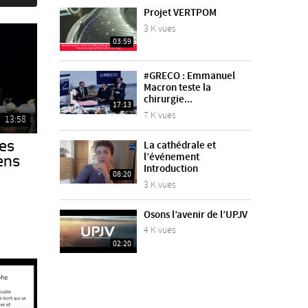
Projet VERTPOM
3 K vues
03:59
#GRECO : Emmanuel
Macron teste la
chirurgie...
17:13
7 K vues
13:58
les
La cathédrale et
l’événement
ens
Introduction
08:20
3 K vues
Osons l’avenir de l’UPJV
4 K vues
02:20