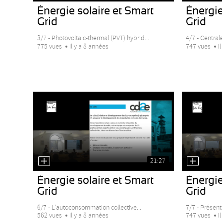
Énergie solaire et Smart
Énergie
Grid
Grid
3/7 - Photovoltaic-thermal (PVT) hybrid...
4/7 - Central
775 vues
Il y a 8 années
747 vues
I
21:27
Énergie solaire et Smart
Énergie
Grid
Grid
6/7 - L'autoconsommation collective...
7/7 - Présent
562 vues
Il y a 8 années
747 vues
I