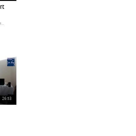
rt
...
26:53