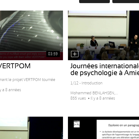
03:59
t VERTPOM
Journées internationa
de psychologie à Ami
nant le projet VERTPOM tournée
1/12 - Introduction
 y a 8 années
Mohammed BENLAHSEN,...
855 vues
Il y a 8 années