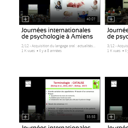
40:07
Journées internationales
Journée
de psychologie à Amiens
de psy
2/12 - Acquisition du langage oral : actualités...
3/12 - Acquisi
1 K vues
Il y a 8 années
1 K vues
Il
55:58
Journées internationales
Journée