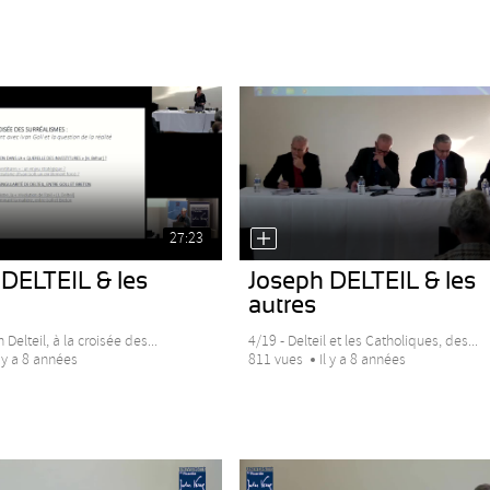
27:23
DELTEIL & les
Joseph DELTEIL & les
autres
Delteil, à la croisée des...
4/19 - Delteil et les Catholiques, des...
l y a 8 années
811 vues
Il y a 8 années