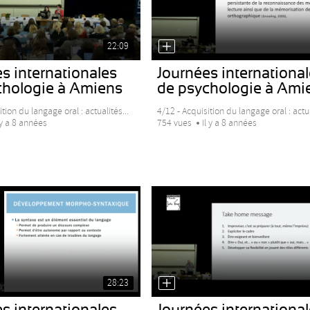
22:09
s internationales
Journées internationa
chologie à Amiens
de psychologie à Ami
tion du langage oral : actualités...
4/12 - Acquisition du langage oral : actua
 y a 8 années
754 vues
Il y a 8 années
28:23
s internationales
Journées internationa