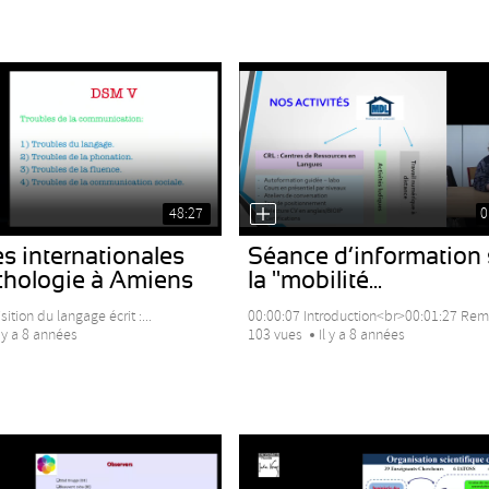
48:27
0
s internationales
Séance d’information 
chologie à Amiens
la "mobilité...
ition du langage écrit :...
00:00:07 Introduction<br>00:01:27 Remi
l y a 8 années
103 vues
Il y a 8 années