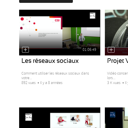
01:06:49
Les réseaux sociaux
Proje
Comment utiliser les réseaux sociaux dans
Vidéo concer
votre...
lors...
892 vues
Il y a 8 années
3 K vues
Il