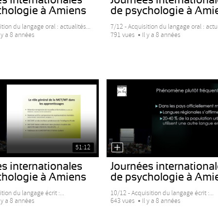
chologie à Amiens
de psychologie à Ami
tion du langage oral : actualités...
7/12 - Acquisition du langage oral : actua
l y a 8 années
791 vues
Il y a 8 années
51:12
s internationales
Journées internationa
chologie à Amiens
de psychologie à Ami
tion du langage écrit :...
10/12 - Acquisition du langage écrit :...
l y a 8 années
643 vues
Il y a 8 années