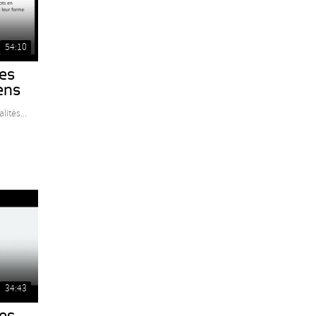
54:10
les
ens
lités...
34:43
les