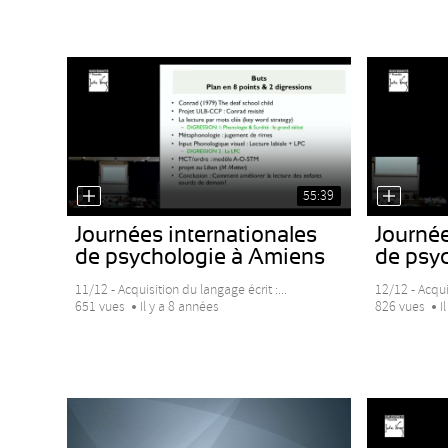
55:39
Journées internationales
Journée
de psychologie à Amiens
de psy
11/12 - Acquisition du langage écrit :...
12/12 - Acquis
651 vues
Il y a 8 années
826 vues
I