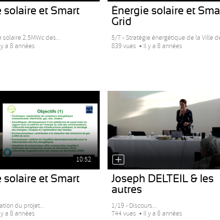
 solaire et Smart
Énergie solaire et Sma
Grid
e solaire 2.5MWc des...
5/7 - Stratégie énergétique de la Ville de
l y a 8 années
839 vues
Il y a 8 années
10:52
 solaire et Smart
Joseph DELTEIL & les
autres
ation du projet...
1/19 - Discours...
l y a 8 années
744 vues
Il y a 8 années