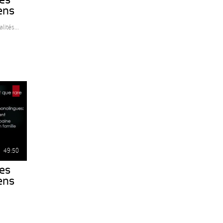
ens
lités...
49:50
les
ens