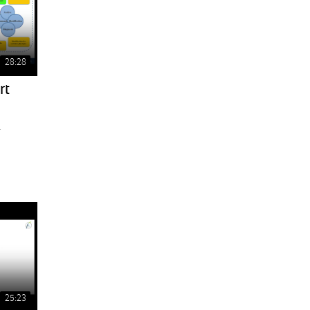
28:28
rt
.
25:23