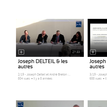
27:33
Joseph DELTEIL & les
Joseph 
autres
autres
2/19 - Joseph Delteil et André Breton :...
3/19 - Joseph 
804 vues
Il y a 8 années
688 vues
I