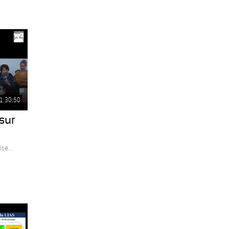
1:30:50
sur
se...