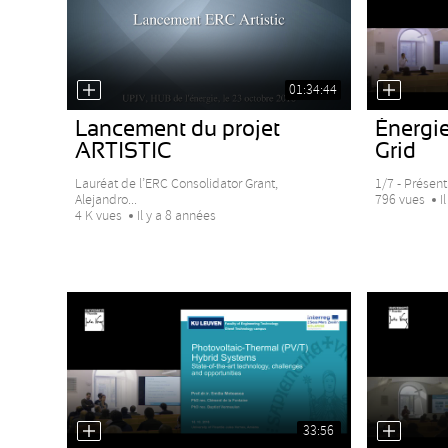
01:34:44
Lancement du projet
Énergie
ARTISTIC
Grid
Lauréat de l’ERC Consolidator Grant,
1/7 - Présent
Alejandro...
796 vues
I
4 K vues
Il y a 8 années
33:56