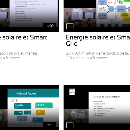
14:02
 solaire et Smart
Énergie solaire et Sma
Grid
ation du projet Interreg...
2/7 - Optimisation de l'extraction de la..
l y a 8 années
713 vues
Il y a 8 années
14:41