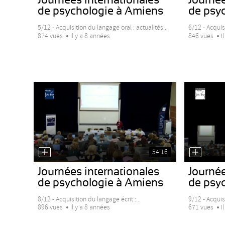
de psychologie à Amiens
de psy
5/12 - Acquisition du langage oral : actualités...
6/12 - Acquisi
874 vues
Il y a 8 années
846 vues
I
54:16
Journées internationales
Journée
de psychologie à Amiens
de psy
8/12 - Acquisition du langage écrit :...
9/12 - Acquisi
896 vues
Il y a 8 années
671 vues
I