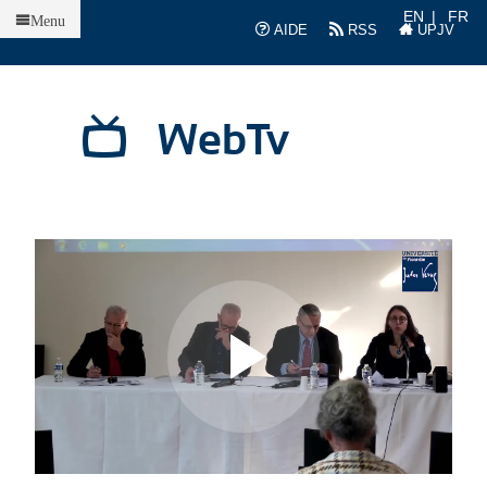
Accueil
EN
FR
Menu
AIDE
RSS
UPJV
WebTv
L
L