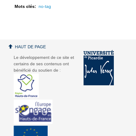
Mots clés:
no-tag
a
a
HAUT DE PAGE
Le développement de ce site et
certains de ses contenus ont
bénéficié du soutien de :
v
v
i
i