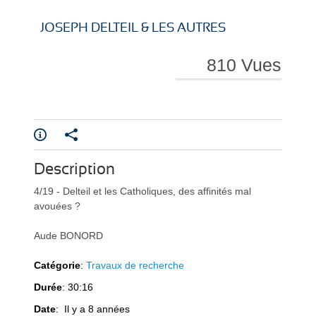
i
i
JOSEPH DELTEIL & LES AUTRES
810 Vues
r
r
Description
e
e
4/19 - Delteil et les Catholiques, des affinités mal
avouées ?
Aude BONORD
Catégorie
:
Travaux de recherche
Durée
: 30:16
l
l
Date
: Il y a 8 années