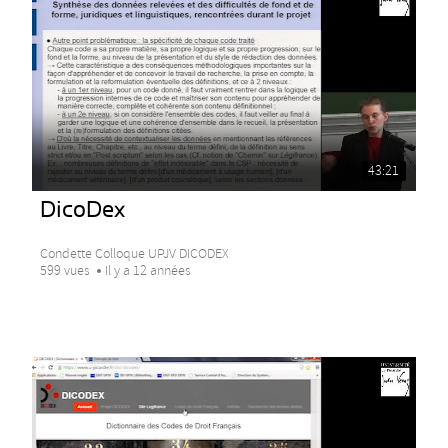
43:21
DicoDex
Condette Colloque UPJV DICODEX
599 vues
Il y a 12 années