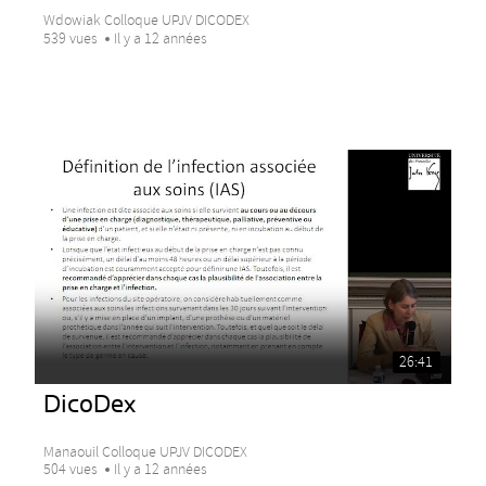
Wdowiak Colloque UPJV DICODEX
539 vues
Il y a 12 années
26:41
DicoDex
Manaouil Colloque UPJV DICODEX
504 vues
Il y a 12 années