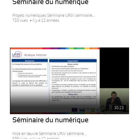
Séminaire du numérique
Projets numériques Séminaire UPJV séminaire...
723 vues
Il y a 12 années
30:23
Séminaire du numérique
Mise en œuvre Séminaire UPJV séminaire...
636 vues
Il y a 12 années