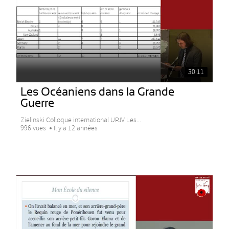
30:11
Les Océaniens dans la Grande
Guerre
Zielinski Colloque international UPJV Les...
996 vues
Il y a 12 années