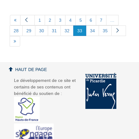
1
2
3
4
5
6
7
…
28
29
30
31
32
33
34
35
HAUT DE PAGE
Le développement de ce site et
certains de ses contenus ont
bénéficié du soutien de :