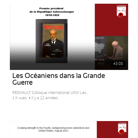
43:08
Les Océaniens dans la Grande
Guerre
REGNAULT Colloque international UPJV Les...
1 K vues
Il y a 12 années