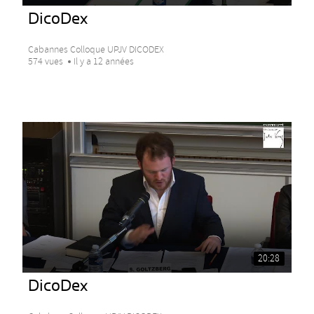
DicoDex
Cabannes Colloque UPJV DICODEX
574 vues
Il y a 12 années
20:28
DicoDex