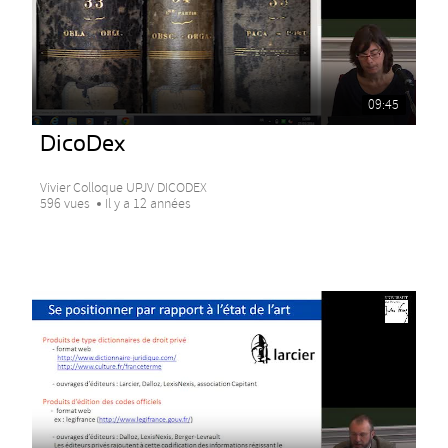
09:45
DicoDex
Vivier Colloque UPJV DICODEX
596 vues
Il y a 12 années