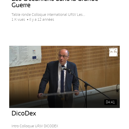
Guerre
Table ronde Colloque international UPJV Les...
1 K vues
Il y a 12 années
04:41
DicoDex
Intro Colloque UPJV DICODEX