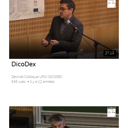
27:13
DicoDex
Devinat Colloque UPJV DICODEX
548 vues
Il y a 12 années