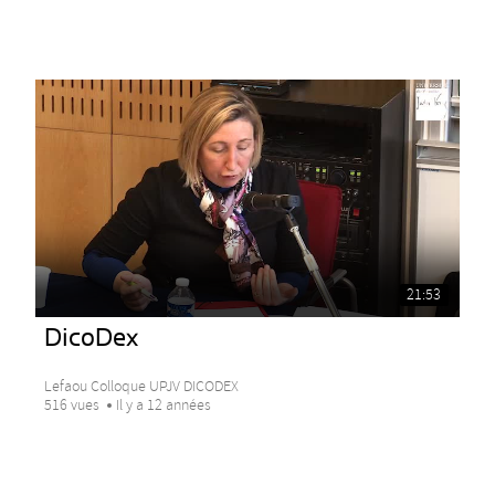
21:53
DicoDex
Lefaou Colloque UPJV DICODEX
516 vues
Il y a 12 années