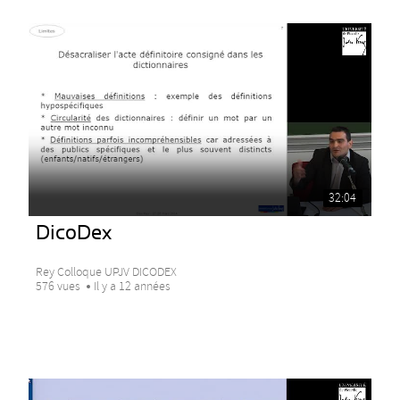
32:04
DicoDex
Rey Colloque UPJV DICODEX
576 vues
Il y a 12 années