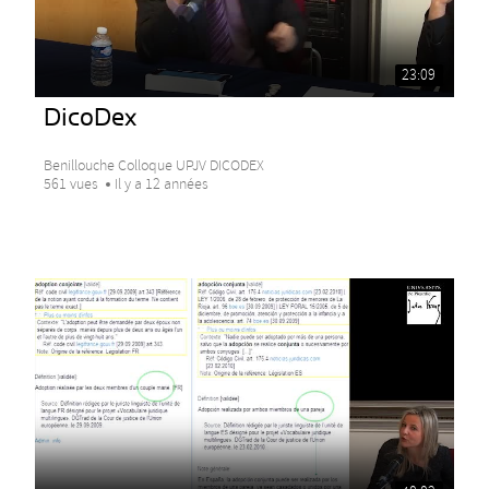
23:09
DicoDex
Benillouche Colloque UPJV DICODEX
561 vues
Il y a 12 années