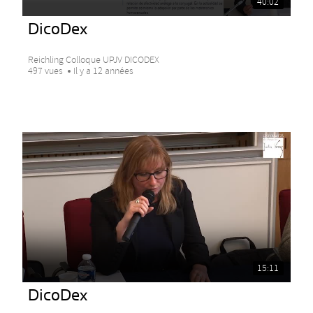
40:02
DicoDex
Reichling Colloque UPJV DICODEX
497 vues
Il y a 12 années
15:11
DicoDex