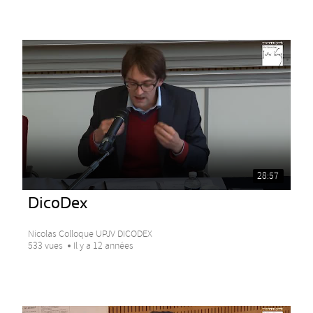
28:57
DicoDex
Nicolas Colloque UPJV DICODEX
533 vues
Il y a 12 années