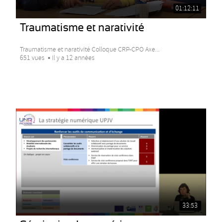
01:12:11
Traumatisme et narativité
Traumatisme et narativité Colloque CRP-CPO Axe...
651 vues
Il y a 12 années
33:53