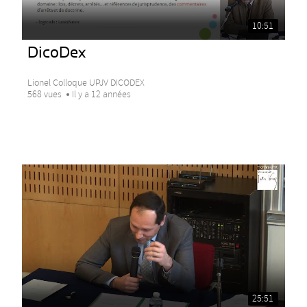
10:51
DicoDex
Lionel Colloque UPJV DICODEX
568 vues
Il y a 12 années
25:51