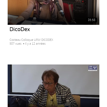
35:58
DicoDex
Cocteau Colloque UPJV DICODEX
507 vues
Il y a 12 années