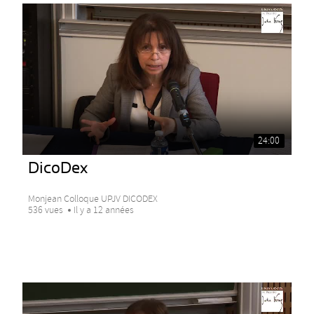
24:00
DicoDex
Monjean Colloque UPJV DICODEX
536 vues
Il y a 12 années