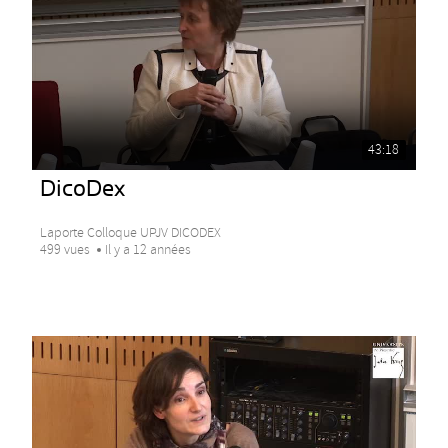
43:18
DicoDex
Laporte Colloque UPJV DICODEX
499 vues
Il y a 12 années