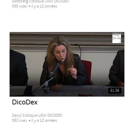
Goltzberg Colloque UPJV DICODEX
590 vues
Il y a 12 années
31:36
DicoDex
Daury Colloque UPJV DICODEX
592 vues
Il y a 12 années