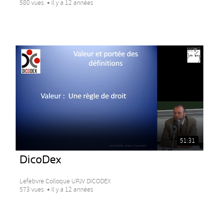
580 vues
Il y a 12 années
51:31
DicoDex
Lefebvre Colloque UPJV DICODEX
573 vues
Il y a 12 années