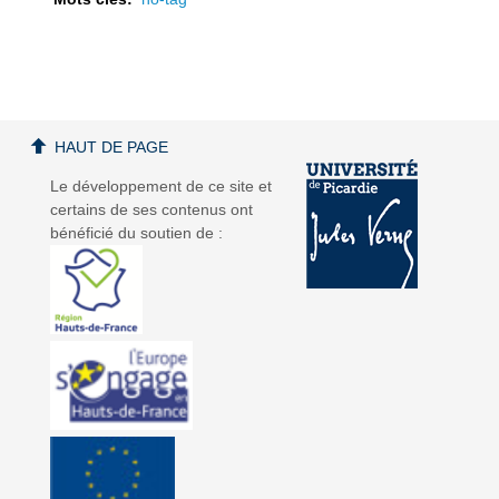
a
a
HAUT DE PAGE
Le développement de ce site et
certains de ses contenus ont
bénéficié du soutien de :
v
v
i
i