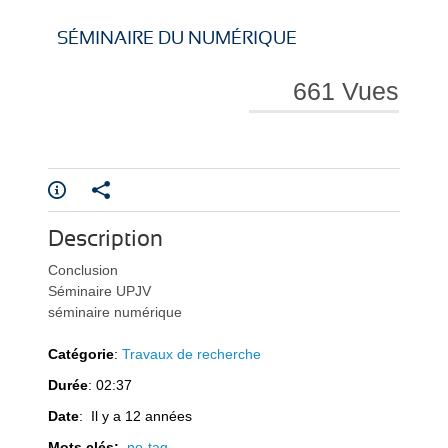
i
i
SÉMINAIRE DU NUMÉRIQUE
661 Vues
r
r
Description
e
e
Conclusion
Séminaire UPJV
séminaire numérique
Catégorie
:
Travaux de recherche
Durée
: 02:37
l
l
Date
: Il y a 12 années
Mots clés:
no-tag