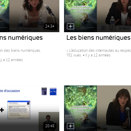
24:34
ens numériques
Les biens numériques
tion des biens numériques
« L’éducation des internautes au respect
701 vues
Il y a 12 années
l y a 12 années
20:48