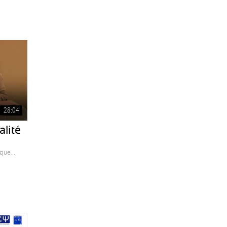
28:04
alité
que...