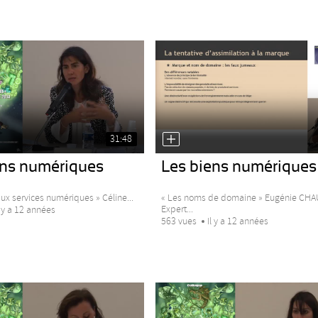
31:48
ens numériques
Les biens numériques
ux services numériques » Céline...
« Les noms de domaine » Eugénie C
Expert...
l y a 12 années
563 vues
Il y a 12 années