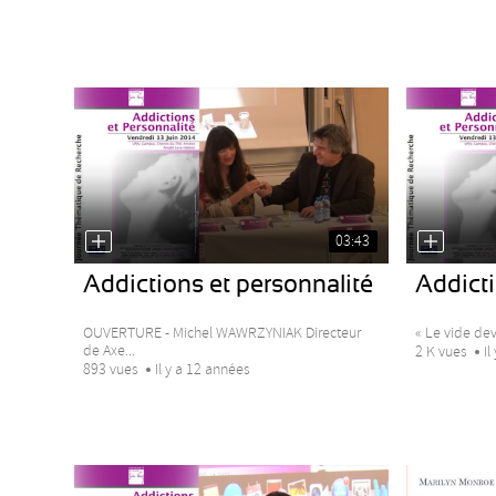
03:43
Addictions et personnalité
Addicti
OUVERTURE - Michel WAWRZYNIAK Directeur
« Le vide dev
de Axe...
2 K vues
Il
893 vues
Il y a 12 années