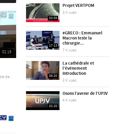
Projet VERTPOM
3 K vues
03:59
#GRECO : Emmanuel
Macron teste la
chirurgie...
17:13
7 K vues
02:19
La cathédrale et
l’événement
Introduction
08:20
e de...
3 K vues
Osons l’avenir de l’UPJV
4 K vues
02:20