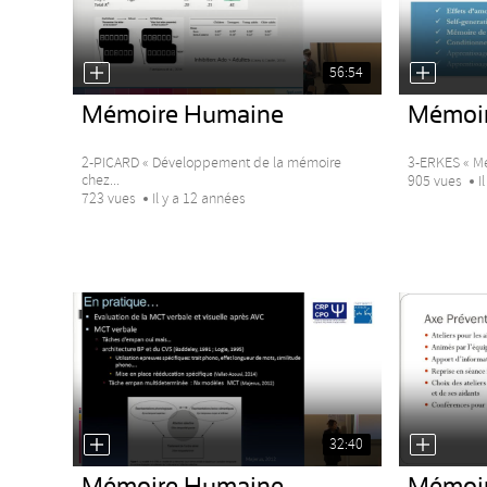
56:54
Mémoire Humaine
Mémoi
2-PICARD « Développement de la mémoire
3-ERKES « Mé
chez...
905 vues
I
723 vues
Il y a 12 années
32:40
Mémoire Humaine
Mémoi