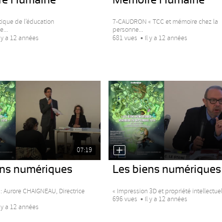
tique de l’éducation
7-CAUDRON « TCC et mémoire chez la
...
personne...
l y a 12 années
681 vues
Il y a 12 années
07:19
ens numériques
Les biens numériques
 Aurore CHAIGNEAU, Directrice
« Impression 3D et propriété intellectuell
696 vues
Il y a 12 années
l y a 12 années