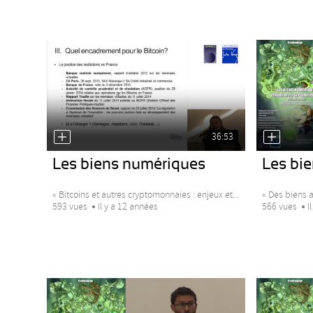
36:53
Les biens numériques
Les bi
« Bitcoins et autres cryptomonnaies : enjeux et...
« Des biens a
593 vues
Il y a 12 années
566 vues
I