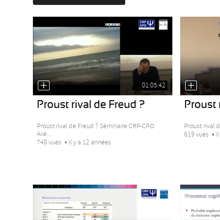
01:05:42
Proust rival de Freud ?
Proust 
Proust rival de Freud ? Séminaire CRP-CPO
Proust rival 
Axe...
619 vues
I
748 vues
Il y a 12 années