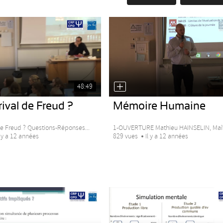
48:49
rival de Freud ?
Mémoire Humaine
de Freud ? Questions-Réponses...
1-OUVERTURE Mathieu HAINSELIN, Maîtr
l y a 12 années
829 vues
Il y a 12 années