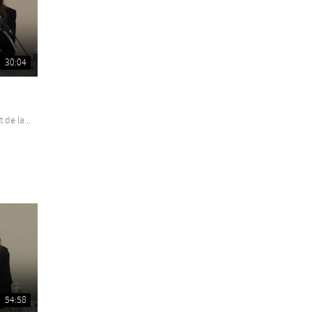
30:04
 de la...
54:58