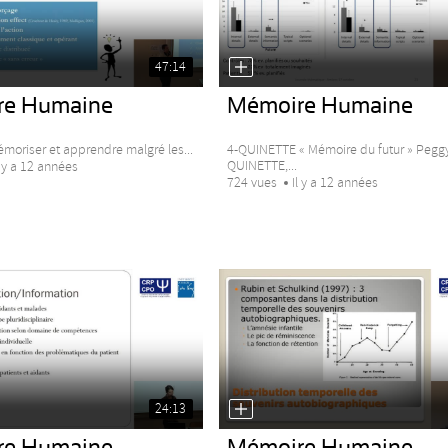
47:14
re Humaine
Mémoire Humaine
moriser et apprendre malgré les...
4-QUINETTE « Mémoire du futur » Pegg
QUINETTE,...
l y a 12 années
724 vues
Il y a 12 années
24:13
re Humaine
Mémoire Humaine