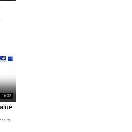
..
16:32
alité
nalité...