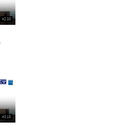
42:33
y
43:18