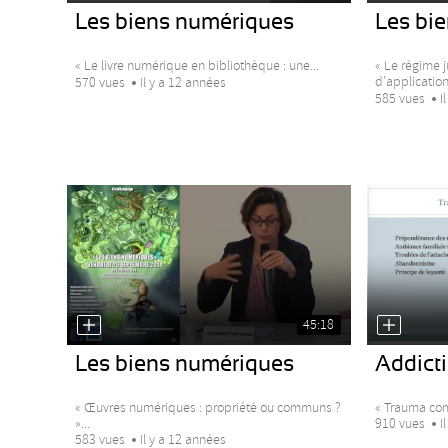
Les biens numériques
Les bi
« Le livre numérique en bibliothèque : une...
« Le régime 
d’application.
570 vues
Il y a 12 années
585 vues
I
45:18
Les biens numériques
Addicti
« Œuvres numériques : propriété ou communs ?
« Trauma comp
»...
910 vues
I
583 vues
Il y a 12 années