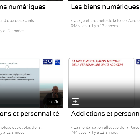
ens numériques
Les biens numériques
juridique des achats
« Usage et propriété de la toile » Aurore.
..
848 vues
Il y a 12 années
l y a 12 années
26:26
ons et personnalité
Addictions et personn
lexe et troubles de la...
« La mentalisation affective de la Person
l y a 12 années
744 vues
Il y a 12 années