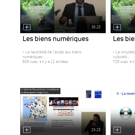
36:28
Les biens numériques
Les bi
« La neutralité de l’accès aux biens
« La circula
numériques...
culturels...
659 vues
Il y a 12 années
729 vues
I
25:28