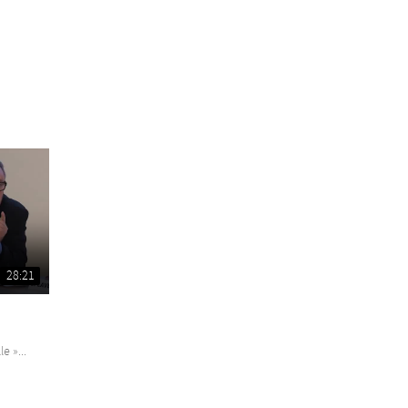
28:21
e »...