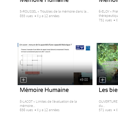
5-ROUSSEL « Troubles de la mémoire dans la...
6-ELOY « Pra
thérapeutique
855 vues
Il y a 12 années
751 vues
I
49:00
Mémoire Humaine
Les bi
8-LACOT « Limites de l’évaluation de la
OUVERTURE :
mémoire...
du...
656 vues
Il y a 12 années
571 vues
I