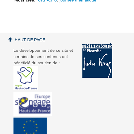
a
a
HAUT DE PAGE
Le développement de ce site et
certains de ses contenus ont
bénéficié du soutien de :
v
v
i
i