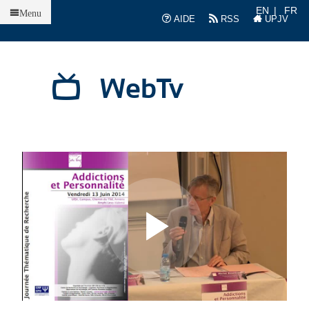
Accueil
EN
FR
Menu
AIDE
RSS
UPJV
WebTv
L
L