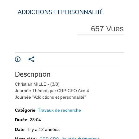
i
i
ADDICTIONS ET PERSONNALITÉ
657 Vues
r
r
Description
e
e
Christian MILLE - (3/8)
Journée Thématique CRP-CPO Axe 4
Journée "Addictions et personnalité"
Catégorie
:
Travaux de recherche
Durée
: 28:04
l
l
Date
: Il y a 12 années
Mots clés:
CRP-CPO
,
journée thématique