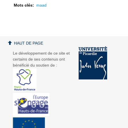
Mots clés:
maad
a
a
HAUT DE PAGE
Le développement de ce site et
certains de ses contenus ont
bénéficié du soutien de :
v
v
i
i