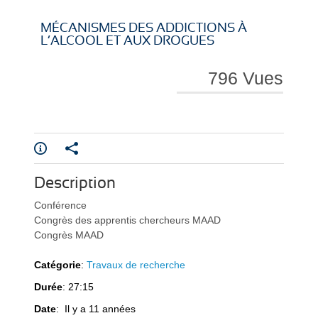
i
i
MÉCANISMES DES ADDICTIONS À
L’ALCOOL ET AUX DROGUES
796 Vues
r
r
Description
e
e
Conférence
Congrès des apprentis chercheurs MAAD
Congrès MAAD
Catégorie
:
Travaux de recherche
Durée
: 27:15
l
l
Date
: Il y a 11 années