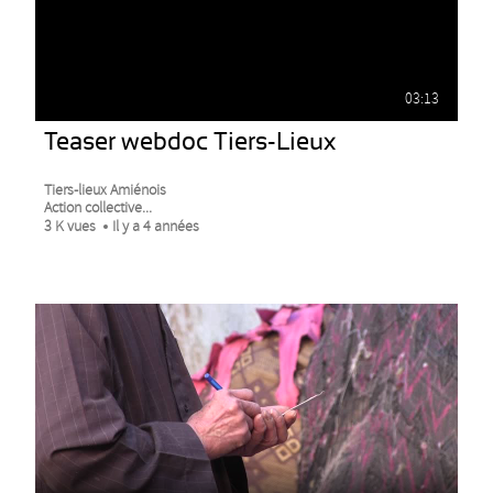
03:13
Teaser webdoc Tiers-Lieux
Tiers-lieux Amiénois
Action collective...
3 K vues
Il y a 4 années