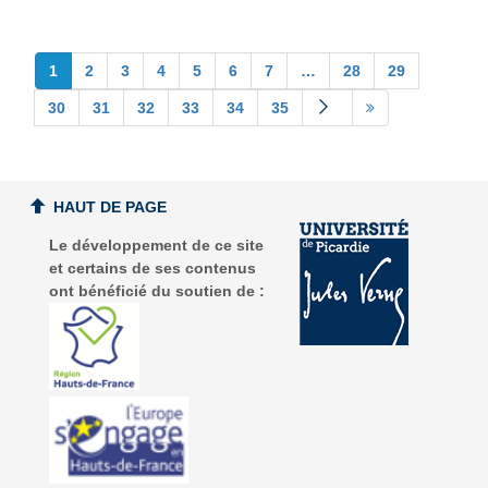
1
2
3
4
5
6
7
…
28
29
30
31
32
33
34
35
HAUT DE PAGE
Le développement de ce site
et certains de ses contenus
ont bénéficié du soutien de :