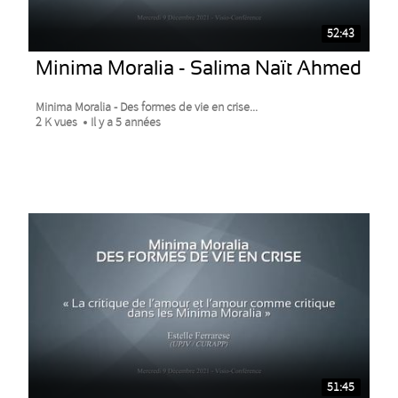
52:43
Minima Moralia - Salima Naït Ahmed
Minima Moralia - Des formes de vie en crise...
2 K vues
Il y a 5 années
51:45