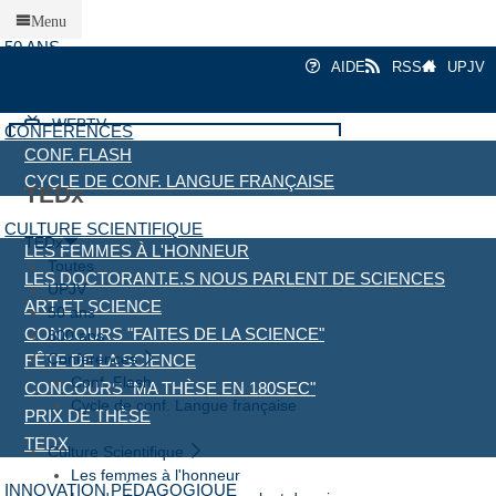
Quicklists
EN
FR
Menu
50 ANS
Accueil
AIDE
RSS
UPJV
800 ANS
WEBTV
CONFÉRENCES
CONF. FLASH
CYCLE DE CONF. LANGUE FRANÇAISE
Valider
TEDx
CULTURE SCIENTIFIQUE
TEDx
LES FEMMES À L'HONNEUR
Toutes
LES DOCTORANT.E.S NOUS PARLENT DE SCIENCES
UPJV
ART ET SCIENCE
50 ans
CONCOURS "FAITES DE LA SCIENCE"
800 ans
Conférences
FÊTE DE LA SCIENCE
Conf. Flash
CONCOURS "MA THÈSE EN 180SEC"
Cycle de conf. Langue française
PRIX DE THÈSE
TEDX
Culture Scientifique
Les femmes à l'honneur
INNOVATION PÉDAGOGIQUE