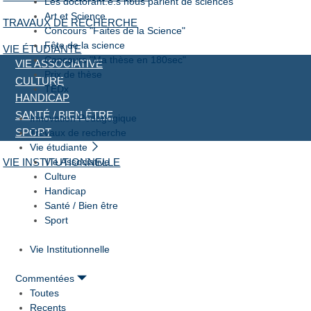
Les doctorant.e.s nous parlent de sciences
Art et Science
TRAVAUX DE RECHERCHE
Concours "Faites de la Science"
Fête de la science
VIE ÉTUDIANTE
Concours "Ma thèse en 180sec"
VIE ASSOCIATIVE
Prix de thèse
CULTURE
TEDx
HANDICAP
SANTÉ / BIEN ÊTRE
Innovation Pédagogique
Travaux de recherche
SPORT
Vie étudiante
Vie Associative
VIE INSTITUTIONNELLE
Culture
Handicap
Santé / Bien être
Sport
Vie Institutionnelle
Commentées
Toutes
Recents