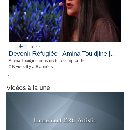
08:42
Devenir Réfugiée | Amina Touidjine |...
Amina Touidjine nous invite à comprendre...
2 K vues
Il y a 9 années
1
Vidéos à la une