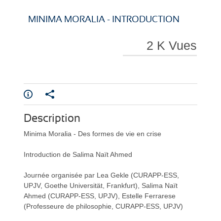
i
i
MINIMA MORALIA - INTRODUCTION
2 K Vues
r
r
Description
e
e
Minima Moralia - Des formes de vie en crise
Introduction de Salima Naït Ahmed
Journée organisée par Lea Gekle (CURAPP-ESS,
UPJV, Goethe Universität, Frankfurt), Salima Naït
Ahmed (CURAPP-ESS, UPJV), Estelle Ferrarese
l
l
(Professeure de philosophie, CURAPP-ESS, UPJV)