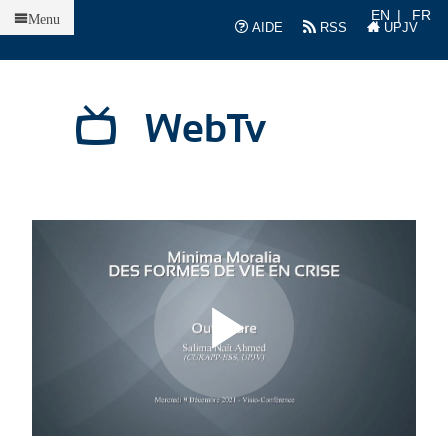
Accueil
EN
FR
Menu
AIDE
RSS
UPJV
WebTv
L
L