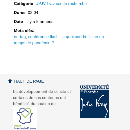
Catégorie
:
UPJV
,
Travaux de recherche
Durée
: 03:04
Date
: Il y a 5 années
a
a
Mots clés:
no-tag
,
conférence flash - a quoi sert la fiction en
temps de pandémie ?
v
v
HAUT DE PAGE
Le développement de ce site et
certains de ses contenus ont
bénéficié du soutien de :
i
i