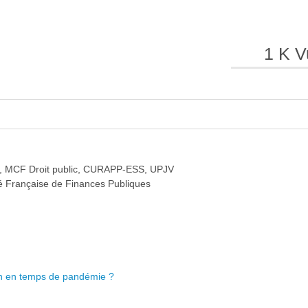
e
e
1 K V
l
l
ar, MCF Droit public, CURAPP-ESS, UPJV
té Française de Finances Publiques
a
a
tion en temps de pandémie ?