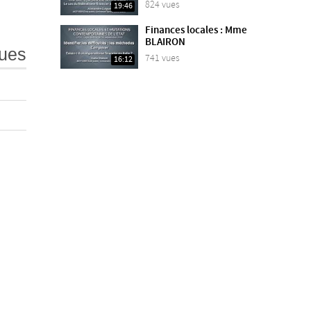
824 vues
19:46
Finances locales : Mme
BLAIRON
ues
741 vues
16:12