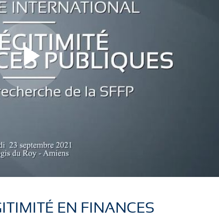
L
L
i
i
r
r
ITIMITÉ EN FINANCES