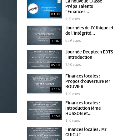
La nouvelle Classe
Prépa Talents
"Finances...
03:39
4 K vues
Journées de l’éthique et
de l’intégrité...
629 vues
11:07
Journée Deeptech EDTS
: Introduction
753 vues
05:10
Finances locales :
Propos d’ouverture Mr
BOUVIER
17:16
1 K vues
Finances locales :
introduction Mme
HUSSON et...
17:50
1 K vues
Finances locales : Mr
GUIGUE