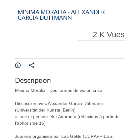
i
i
MINIMA MORALIA - ALEXANDER
GARCIA DÜTTMANN
2 K Vues
r
r
Description
e
e
Minima Moralia - Des formes de vie en crise
Discussion avec Alexander Garcia Düttmann
(Universität der Künste, Berlin)
« Tact et pensée. Sur Adorno » (réflexions à partir de
l’aphorisme 16)
l
l
Journée organisée par Lea Gekle (CURAPP-ESS,