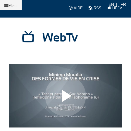
Accueil
EN
FR
Menu
AIDE
RSS
UPJV
WebTv
L
L