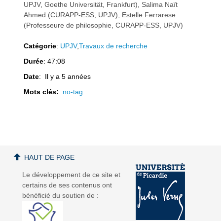
UPJV, Goethe Universität, Frankfurt), Salima Naït
Ahmed (CURAPP-ESS, UPJV), Estelle Ferrarese
(Professeure de philosophie, CURAPP-ESS, UPJV)
Catégorie
:
UPJV
,
Travaux de recherche
a
a
Durée
: 47:08
Date
: Il y a 5 années
Mots clés:
no-tag
v
v
HAUT DE PAGE
Le développement de ce site et
certains de ses contenus ont
i
i
bénéficié du soutien de :