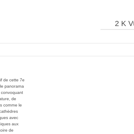
e
e
2 K V
l
l
if de cette 7e
 le panorama
n convoquant
rature, de
a
a
mes comme le
 cathèdres
iques avec
niques aux
toire de