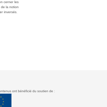
en cerner les
v
v
de la notion
er inversés.
i
i
d
d
ntenus ont bénéficié du soutien de :