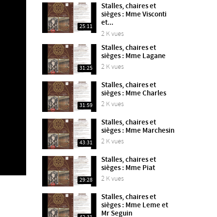
Stalles, chaires et
sièges : Mme Visconti
et...
25:11
2 K vues
Stalles, chaires et
sièges : Mme Lagane
2 K vues
31:25
Stalles, chaires et
sièges : Mme Charles
2 K vues
31:59
Stalles, chaires et
sièges : Mme Marchesin
2 K vues
43:31
Stalles, chaires et
sièges : Mme Piat
2 K vues
29:28
Stalles, chaires et
sièges : Mme Leme et
Mr Seguin