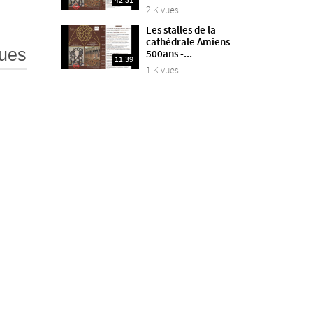
42:31
2 K vues
Les stalles de la
cathédrale Amiens
ues
500ans -...
11:39
1 K vues