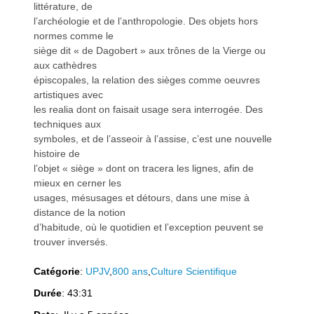
littérature, de
l’archéologie et de l’anthropologie. Des objets hors
normes comme le
siège dit « de Dagobert » aux trônes de la Vierge ou
aux cathèdres
a
a
épiscopales, la relation des sièges comme oeuvres
artistiques avec
les realia dont on faisait usage sera interrogée. Des
techniques aux
symboles, et de l’asseoir à l’assise, c’est une nouvelle
histoire de
l’objet « siège » dont on tracera les lignes, afin de
v
v
mieux en cerner les
usages, mésusages et détours, dans une mise à
distance de la notion
d’habitude, où le quotidien et l’exception peuvent se
trouver inversés.
i
i
Catégorie
:
UPJV
,
800 ans
,
Culture Scientifique
Durée
: 43:31