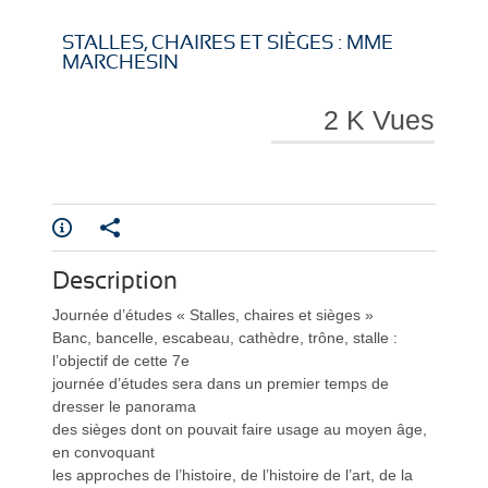
i
i
STALLES, CHAIRES ET SIÈGES : MME
MARCHESIN
2 K Vues
r
r
Description
e
e
Journée d’études « Stalles, chaires et sièges »
Banc, bancelle, escabeau, cathèdre, trône, stalle :
l’objectif de cette 7e
journée d’études sera dans un premier temps de
dresser le panorama
des sièges dont on pouvait faire usage au moyen âge,
l
l
en convoquant
les approches de l’histoire, de l’histoire de l’art, de la