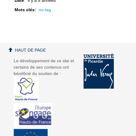
Date
: Il y a 5 années
Mots clés:
no-tag
d
d
HAUT DE PAGE
Le développement de ce site et
é
é
certains de ses contenus ont
bénéficié du soutien de :
o
o