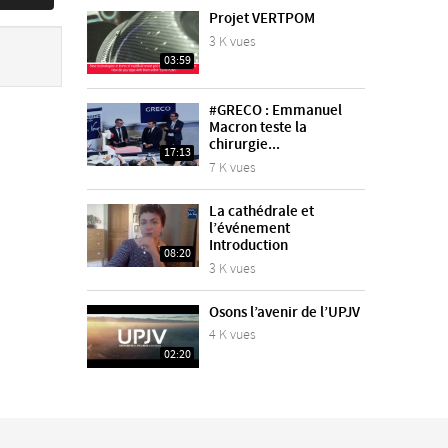
Projet VERTPOM
3 K vues
03:59
#GRECO : Emmanuel
Macron teste la
chirurgie...
17:13
7 K vues
La cathédrale et
l’événement
Introduction
08:20
3 K vues
Osons l’avenir de l’UPJV
4 K vues
02:20