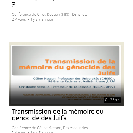
?
Conférence de Gilles Dequen (MIS) - Dans le...
2 K vues
Il y a 7 années
01:23:47
Transmission de la mémoire du
génocide des Juifs
Conférence de Céline Masson, Professeur des...
1 K vues
Il y a 7 années