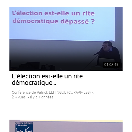
01:03:49
L’élection est-elle un rite
démocratique...
Conférence de Patrick LEHINGUE (CURAPP-ESS) -...
2 K vues
Il y a 7 années