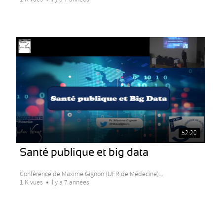
52:20
Santé publique et big data
Conférence de Maxime Gignon (UFR de Médecine)...
1 K vues
Il y a 7 années