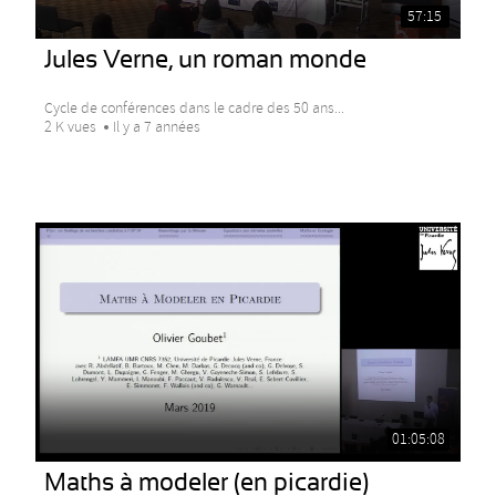
57:15
Jules Verne, un roman monde
Cycle de conférences dans le cadre des 50 ans...
2 K vues
Il y a 7 années
01:05:08
Maths à modeler (en picardie)