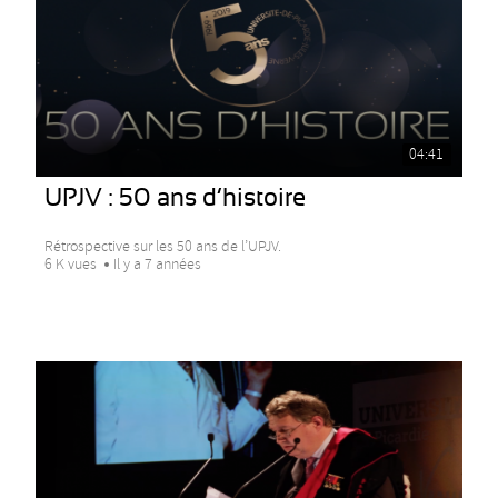
04:41
UPJV : 50 ans d’histoire
Rétrospective sur les 50 ans de l’UPJV.
6 K vues
Il y a 7 années