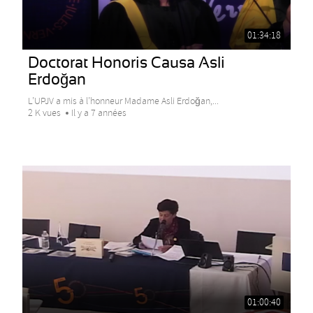
01:34:18
Doctorat Honoris Causa Asli
Erdoğan
L’UPJV a mis à l’honneur Madame Asli Erdoğan,...
2 K vues
Il y a 7 années
01:00:40