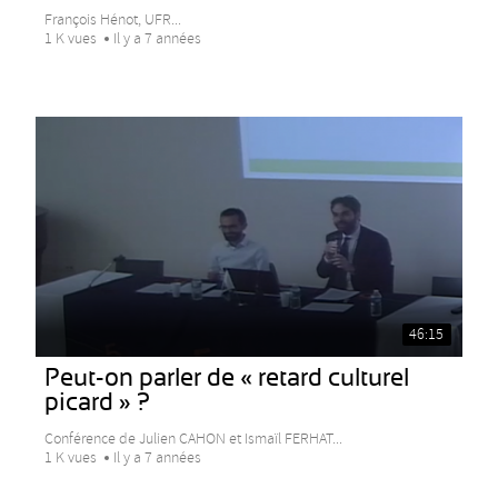
François Hénot, UFR...
1 K vues
Il y a 7 années
46:15
Peut-on parler de « retard culturel
picard » ?
Conférence de Julien CAHON et Ismaïl FERHAT...
1 K vues
Il y a 7 années