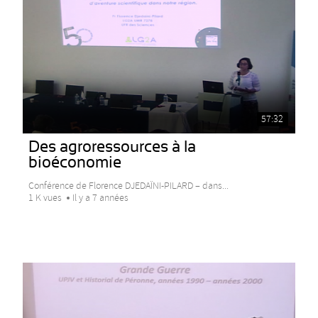
57:32
Des agroressources à la
bioéconomie
Conférence de Florence DJEDAÏNI-PILARD – dans...
1 K vues
Il y a 7 années