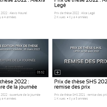
Legé
 2022 : Alexis Maurel
Prix de thèse 2022 : Alice Legé
 y a 4 années
2 K vues
Il y a 4 années
05:52
 thèse 2022 :
Prix de thèse SHS 2021
re de la journée
remise des prix
 2022 : ouverture de la journée
Prix de thèse SHS 2021 : remise des pri
 y a 4 années
1 K vues
Il y a 5 années