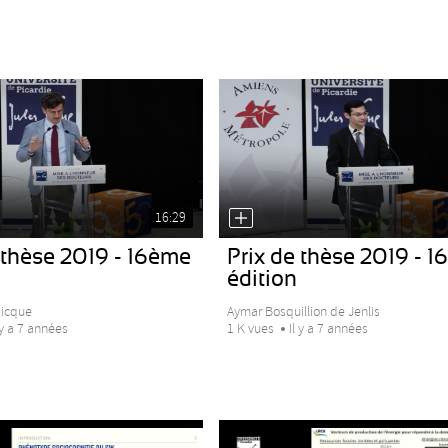
16:29
 thèse 2019 - 16ème
Prix de thèse 2019 - 
édition
dicque
Aymar Bosquillion de Jenlis
 y a 7 années
1 K vues
Il y a 7 années