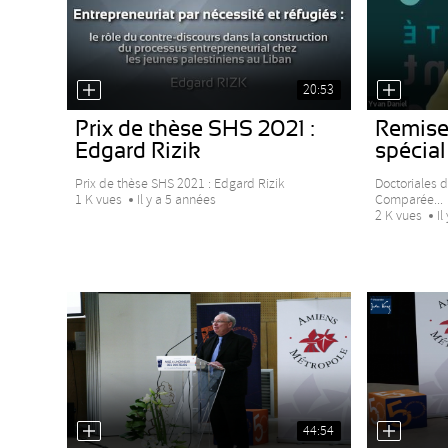
20:53
Prix de thèse SHS 2021 :
Remise 
Edgard Rizik
spécial
Prix de thèse SHS 2021 : Edgard Rizik
Doctoriales d
Comparée...
1 K vues
Il y a 5 années
2 K vues
Il
44:54