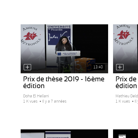
13:40
Prix de thèse 2019 - 16ème
Prix de
édition
édition
Doha El Hellani
Mathieu Del
1 K vues
Il y a 7 années
1 K vues
Il