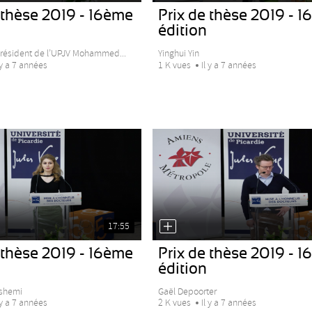
 thèse 2019 - 16ème
Prix de thèse 2019 - 
édition
Président de l’UPJV Mohammed...
Yinghui Yin
 y a 7 années
1 K vues
Il y a 7 années
17:55
 thèse 2019 - 16ème
Prix de thèse 2019 - 
édition
shemi
Gaël Depoorter
 y a 7 années
2 K vues
Il y a 7 années