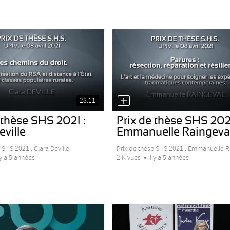
28:11
 thèse SHS 2021 :
Prix de thèse SHS 2021
eville
Emmanuelle Raingeva
 SHS 2021 : Clara Deville
Prix de thèse SHS 2021 : Emmanuelle R
 y a 5 années
2 K vues
Il y a 5 années