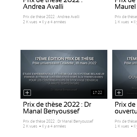
Andrea Avalli
Maurel
Prix de thèse 2022 : Andrea Avalli
Prix de thèse
2 K vues
Il y a 4 années
1 K vues
Il
17:22
Prix de thèse 2022 : Dr
Prix de
Manal Benyoussef
ouvertu
Prix de thèse 2022 : Dr Manal Benyoussef
Prix de thèse
2 K vues
Il y a 4 années
1 K vues
Il