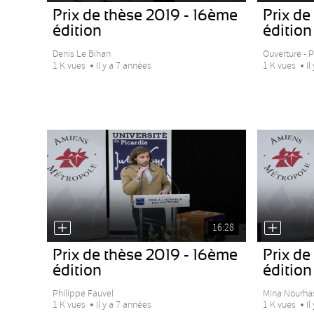
Prix de thèse 2019 - 16ème
Prix de
édition
édition
Denis Le Bihan
Ouverture - 
1 K vues
Il y a 7 années
1 K vues
Il
16:28
Prix de thèse 2019 - 16ème
Prix de
édition
édition
Philippe Fauvel
Mina Nourha
1 K vues
Il y a 7 années
1 K vues
Il