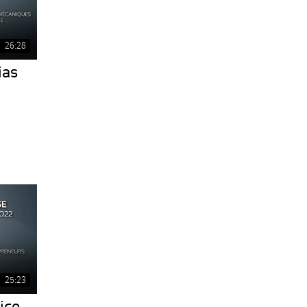
26:28
ias
25:23
ice