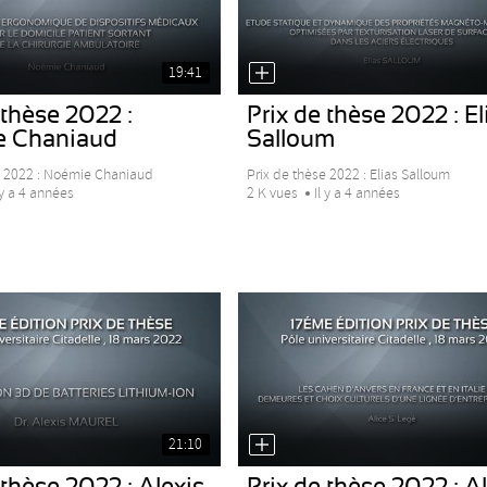
19:41
 thèse 2022 :
Prix de thèse 2022 : El
 Chaniaud
Salloum
e 2022 : Noémie Chaniaud
Prix de thèse 2022 : Elias Salloum
 y a 4 années
2 K vues
Il y a 4 années
21:10
 thèse 2022 : Alexis
Prix de thèse 2022 : Al