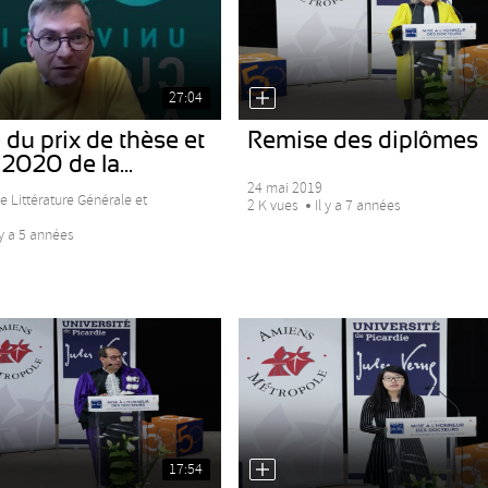
27:04
du prix de thèse et
Remise des diplômes
 2020 de la...
24 mai 2019
e Littérature Générale et
2 K vues
Il y a 7 années
 y a 5 années
17:54