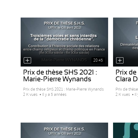
20:45
Prix de thèse SHS 2021 :
Prix de
Marie-Pierre Wynands
Clara D
Prix de thèse SHS 2021 : Marie-Pierre Wynands
Prix de thèse
2 K vues
Il y a 5 années
2 K vues
Il