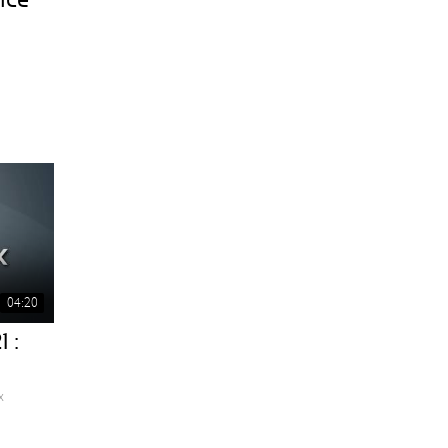
04:20
 :
x