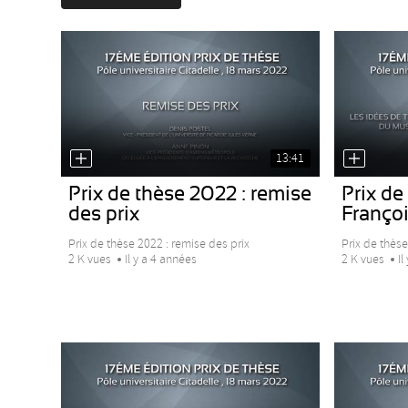
13:41
Prix de thèse 2022 : remise
Prix de
des prix
Françoi
Prix de thèse 2022 : remise des prix
Prix de thèse
2 K vues
Il y a 4 années
2 K vues
Il