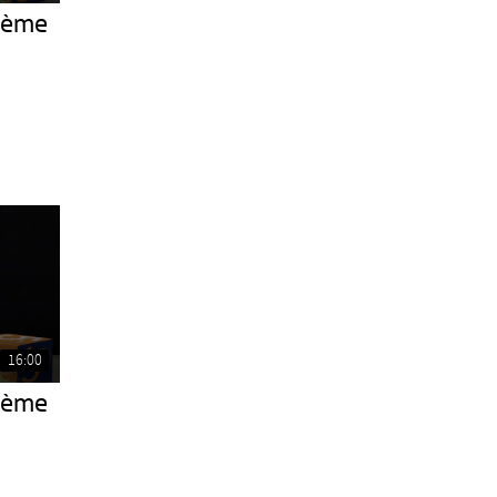
16ème
16:00
16ème