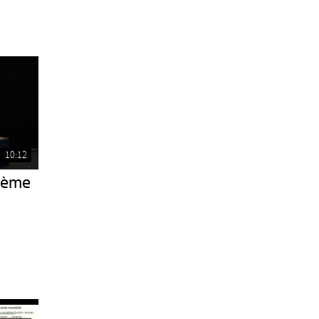
10:12
16ème