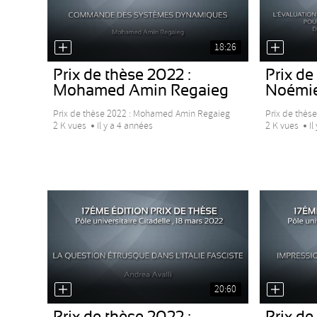
18:26
Prix de thèse 2022 :
Prix de
Mohamed Amin Regaieg
Noémie
Prix de thèse 2022 : Mohamed Amin Regaieg
Prix de thès
2 K vues
Il y a 4 années
2 K vues
Il
20:60
Prix de thèse 2022 :
Prix de