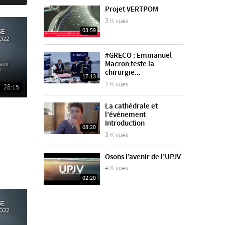
Projet VERTPOM
3 K vues
03:59
#GRECO : Emmanuel
Macron teste la
chirurgie...
17:13
7 K vues
28:15
La cathédrale et
l’événement
Introduction
08:20
3 K vues
Osons l’avenir de l’UPJV
4 K vues
02:20