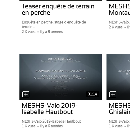
Teaser enquête de terrain
MESHS-
en perche
Monta
Enquête en perche, stage d’enquête de
MESHS-Valo 
terrain...
2 K vues
Il
2 K vues
Il y a 5 années
31:14
MESHS-Valo 2019-
MESHS-
Isabelle Hautbout
Ghislai
MESHS-Valo 2019-Isabelle Hautbout
MESHS-Valo 2
1 K vues
Il y a 6 années
1 K vues
Il