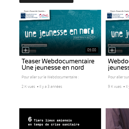
05:00
Teaser Webdocumentaire
Webdoc
Une jeunesse en nord
jeunes
Pour aller sur le Webdocumentaire :
Pour aller sur
2 K vues
Il y a 3 années
9 K vues
Il