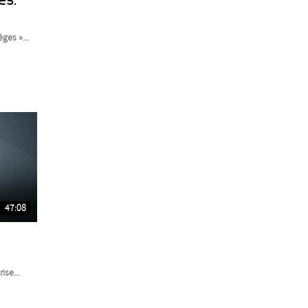
ges »...
47:08
ise...