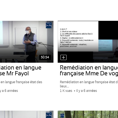
50:54
ation en langue
Remédiation en langu
se Mr Fayol
française Mme De vo
en langue française état des
Remédiation en langue française état d
lieux...
 y a 6 années
1 K vues
Il y a 6 années