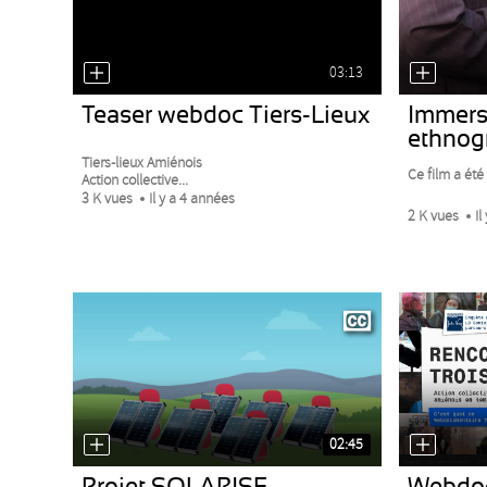
03:13
Teaser webdoc Tiers-Lieux
Immersi
ethnog
Tiers-lieux Amiénois
Ce film a été 
Action collective...
3 K vues
Il y a 4 années
2 K vues
Il
02:45
Projet SOLARISE
Webdo