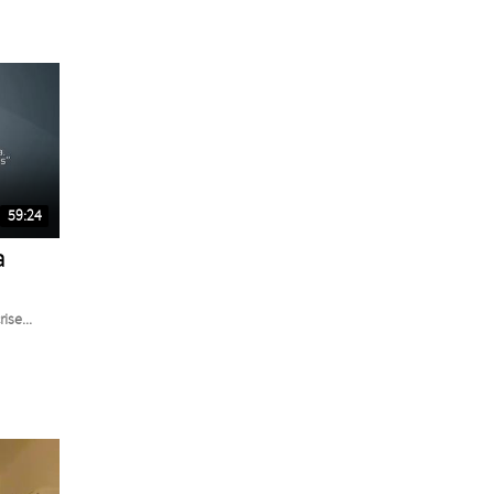
59:24
a
ise...