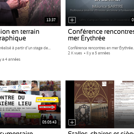
13:37
0
on en terrain
Conférence rencontre
raphique
mer Érythrée
réalisé à partir d’un stage de...
Conférence rencontres en mer Érythrée. 
2 K vues
Il y a 5 années
 y a 4 années
05:05:43
cumentaire
Stalles, chaires et sièg