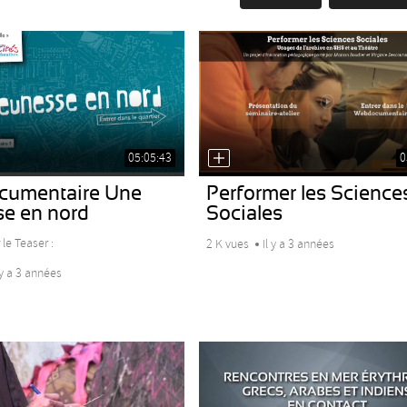
05:05:43
0
umentaire Une
Performer les Science
se en nord
Sociales
 le Teaser :
2 K vues
Il y a 3 années
 y a 3 années