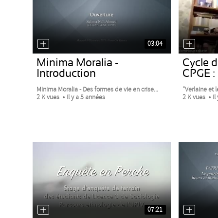
03:04
Minima Moralia -
Cycle 
Introduction
CPGE :
Minima Moralia - Des formes de vie en crise...
"Verlaine et le
2 K vues
Il y a 5 années
2 K vues
Il
07:21