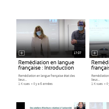
17:07
Remédiation en langue
Remédi
française : Introduction
françai
Remédiation en langue française état des
Remédiation 
lieux...
lieux...
1 K vues
Il y a 6 années
1 K vues
Il