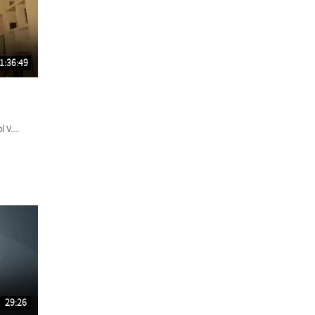
1:36:49
V....
29:26