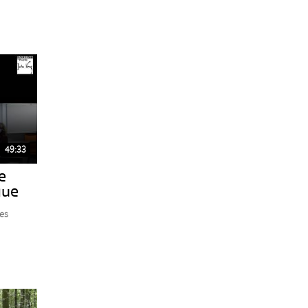
49:33
e
gue
es