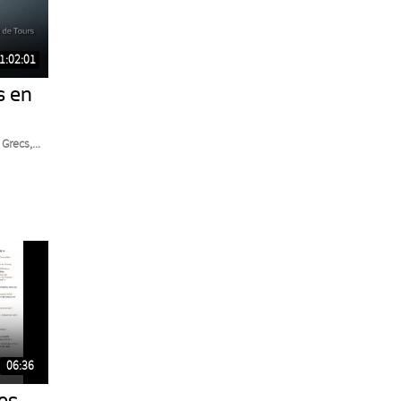
1:02:01
s en
Grecs,...
06:36
es.