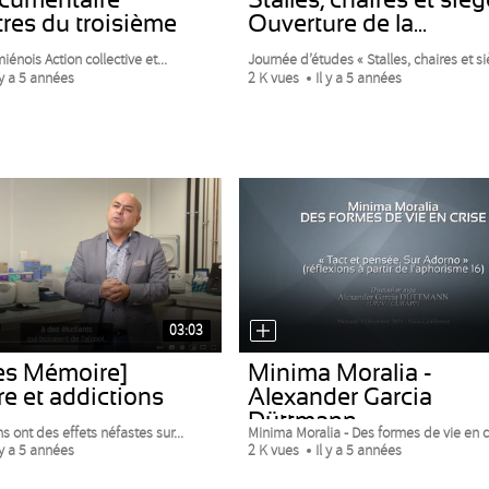
res du troisième
Ouverture de la...
iénois Action collective et...
Journée d’études « Stalles, chaires et siè
 y a 5 années
2 K vues
Il y a 5 années
03:03
es Mémoire]
Minima Moralia -
e et addictions
Alexander Garcia
Düttmann
s ont des effets néfastes sur...
Minima Moralia - Des formes de vie en cr
 y a 5 années
2 K vues
Il y a 5 années