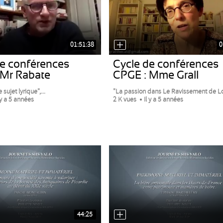
01:51:38
0
de conférences
Cycle de conférences
 Mr Rabate
CPGE : Mme Grall
 sujet lyrique",...
"La passion dans Le Ravissement de Lol 
 y a 5 années
2 K vues
Il y a 5 années
44:25