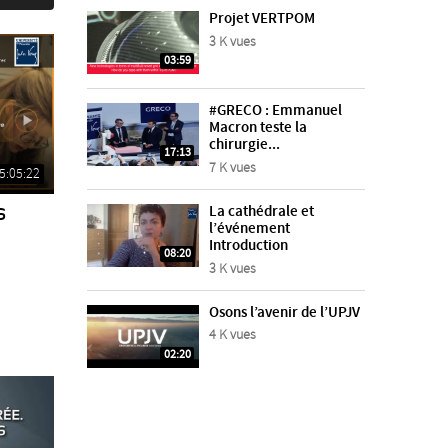
Projet VERTPOM
3 K vues
03:59
#GRECO : Emmanuel
Macron teste la
chirurgie...
17:13
7 K vues
5:05:22
s
La cathédrale et
l’événement
Introduction
08:20
3 K vues
Osons l’avenir de l’UPJV
4 K vues
02:20