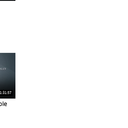
1:31:57
ble