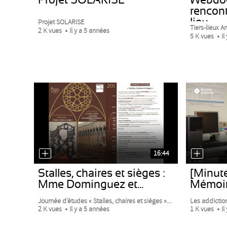
rencont
lieu
Projet SOLARISE
Tiers-lieux Am
2 K vues
Il y a 5 années
5 K vues
Il
16:44
Stalles, chaires et sièges :
[Minut
Mme Dominguez et...
Mémoir
Journée d’études « Stalles, chaires et sièges »...
Les addiction
2 K vues
Il y a 5 années
1 K vues
Il