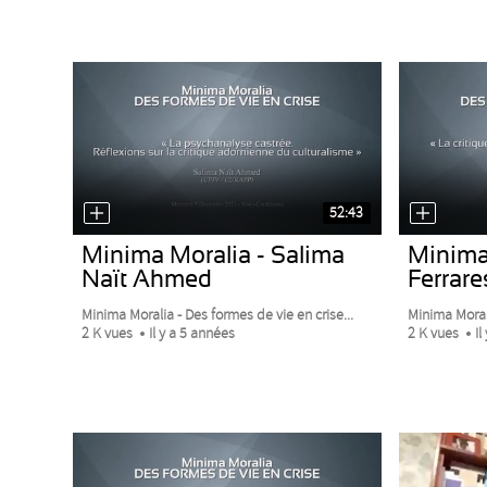
52:43
Minima Moralia - Salima
Minima 
Naït Ahmed
Ferrare
Minima Moralia - Des formes de vie en crise...
Minima Morali
2 K vues
Il y a 5 années
2 K vues
Il