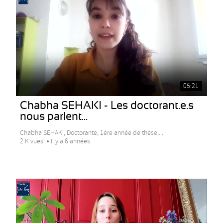
05:21
Chabha SEHAKI - Les doctorant.e.s
nous parlent...
Chabha SEHAKI, Doctorante, 1ère année de thèse,...
2 K vues
Il y a 6 années