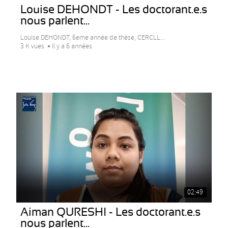
Louise DEHONDT - Les doctorant.e.s
nous parlent...
Louise DEHONDT, 6eme année de thèse, CERCLL...
3 K vues
Il y a 6 années
02:49
Aiman QURESHI - Les doctorant.e.s
nous parlent...