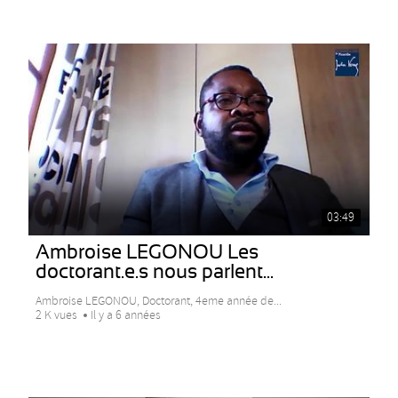
03:49
Ambroise LEGONOU Les
doctorant.e.s nous parlent...
Ambroise LEGONOU, Doctorant, 4eme année de...
2 K vues
Il y a 6 années