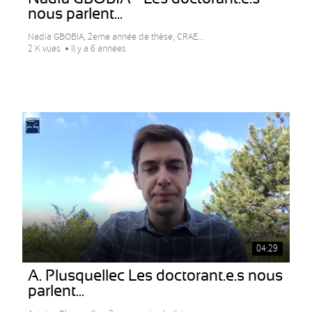
nous parlent...
Nadia GBOBIA, 2eme année de thèse, CRAE...
2 K vues
Il y a 6 années
04:29
A. Plusquellec Les doctorant.e.s nous
parlent...