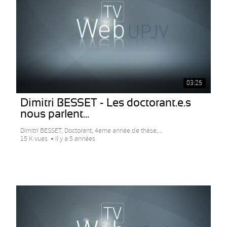
03:25
Dimitri BESSET - Les doctorant.e.s
nous parlent...
Dimitri BESSET, Doctorant, 4eme année de thèse,...
15 K vues
Il y a 5 années