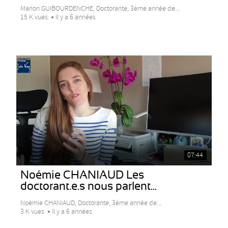
Marion GUIBOURDENCHE, Doctorante, 3ème année de...
15 K vues
Il y a 6 années
07:44
Noémie CHANIAUD Les
doctorant.e.s nous parlent...
Noémie CHANIAUD, Doctorante, 3ème année de...
3 K vues
Il y a 6 années