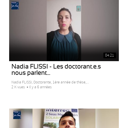
04:21
Nadia FLISSI - Les doctorant.e.s
nous parlent...
Nadia FLISSI, Doctorante, 1ère année de thèse,...
2 K vues
Il y a 6 années