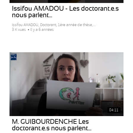
Issifou AMADOU - Les doctorant.e.s
nous parlent...
Issifou AMADOU, Doctorant, 1ère année de thèse,...
3 K vues
Il y a 6 années
04:11
M. GUIBOURDENCHE Les
doctorant.e.s nous parlent...