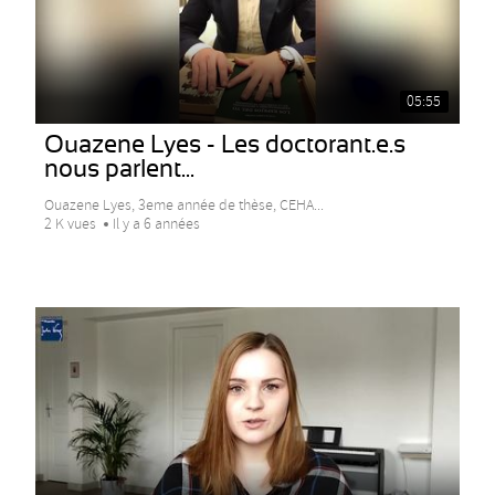
05:55
Ouazene Lyes - Les doctorant.e.s
nous parlent...
Ouazene Lyes, 3eme année de thèse, CEHA...
2 K vues
Il y a 6 années