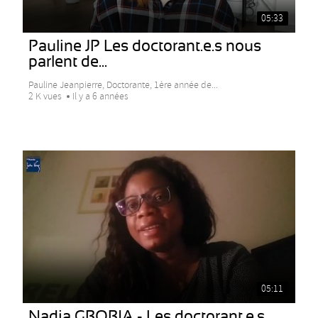
05:33
Pauline JP Les doctorant.e.s nous
parlent de...
Pauline Jeanpierre, Doctorante, 1ère année de...
2 K vues
Il y a 6 années
05:11
Nadia GBOBIA - Les doctorant.e.s