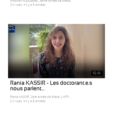
Antoine Plusquellec, 3eme année de thèse,...
2 K vues
Il y a 6 années
02:33
Rania KASSIR - Les doctorant.e.s
nous parlent...
Rania KASSIR, 1ère année de thèse, LNFP...
2 K vues
Il y a 6 années