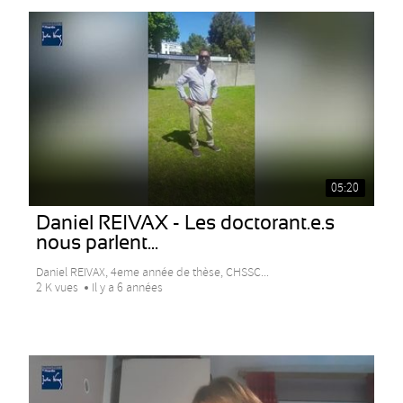
05:20
Daniel REIVAX - Les doctorant.e.s
nous parlent...
Daniel REIVAX, 4eme année de thèse, CHSSC...
2 K vues
Il y a 6 années