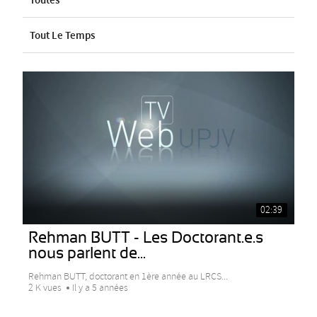
Toutes
Tout Le Temps
02:39
Rehman BUTT - Les Doctorant.e.s
nous parlent de...
Rehman BUTT, doctorant en 1ère année au LRCS...
2 K vues
Il y a 5 années