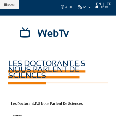
Accueil
EN
FR
Menu
AIDE
RSS
UPJV
WebTv
LES DOCTORANT.E.S
NOUS PARLENT DE
SCIENCES
Les Doctorant.e.s Nous Parlent De Sciences