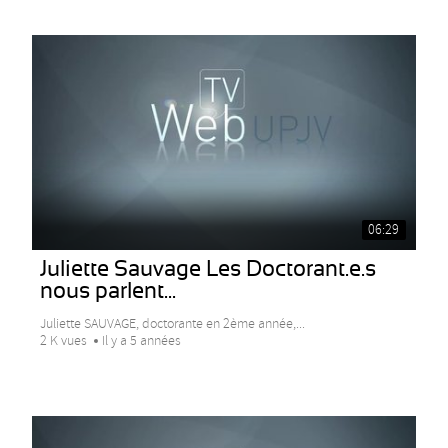
06:29
Juliette Sauvage Les Doctorant.e.s
nous parlent...
Juliette SAUVAGE, doctorante en 2ème année,...
2 K vues
Il y a 5 années