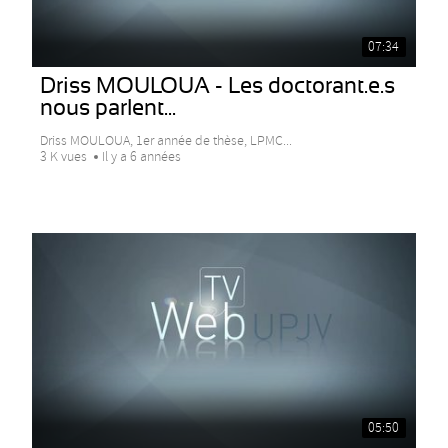
07:34
Driss MOULOUA - Les doctorant.e.s
nous parlent...
Driss MOULOUA, 1er année de thèse, LPMC...
3 K vues
Il y a 6 années
05:50