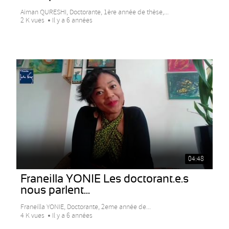
Aiman QURESHI, Doctorante, 1ère année de thèse,...
2 K vues
Il y a 6 années
04:48
Franeilla YONIE Les doctorant.e.s
nous parlent...
Franeilla YONIE, Doctorante, 2eme année de...
4 K vues
Il y a 6 années