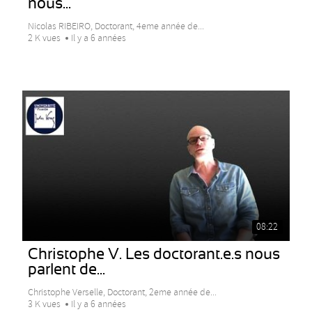
nous...
Nicolas RIBEIRO, Doctorant, 4eme année de...
2 K vues
Il y a 6 années
08:22
Christophe V. Les doctorant.e.s nous
parlent de...
Christophe Verselle, Doctorant, 2eme année de...
3 K vues
Il y a 6 années