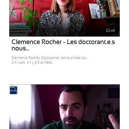
03:49
Clemence Rocher - Les doctorant.e.s
nous...
Clemence Rocher, Doctorante, 4eme année de...
2 K vues
Il y a 6 années