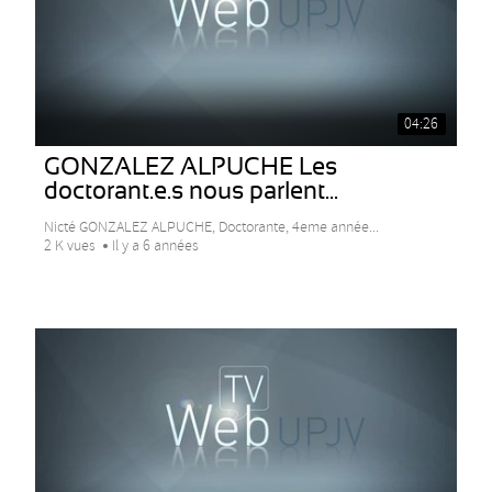
04:26
GONZALEZ ALPUCHE Les
doctorant.e.s nous parlent...
Nicté GONZALEZ ALPUCHE, Doctorante, 4eme année...
2 K vues
Il y a 6 années