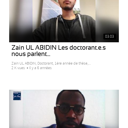
03:03
Zain UL ABIDIN Les doctorant.e.s
nous parlent...
Zain UL ABIDIN, Doctorant, 1ère année de thèse,...
2 K vues
Il y a 6 années