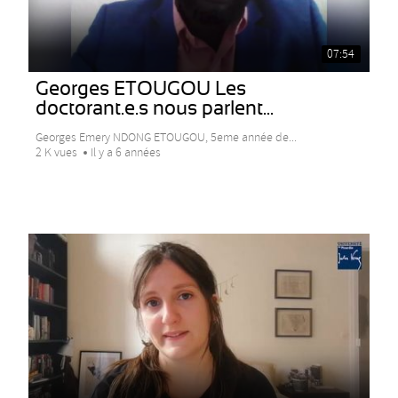
07:54
Georges ETOUGOU Les
doctorant.e.s nous parlent...
Georges Emery NDONG ETOUGOU, 5eme année de...
2 K vues
Il y a 6 années