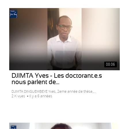
08:06
DJIMTA Yves - Les doctorant.e.s
nous parlent de...
DJIMTA DINGUEMBEYE Yves, 2eme année de thèse,...
2 K vues
Il y a 6 années