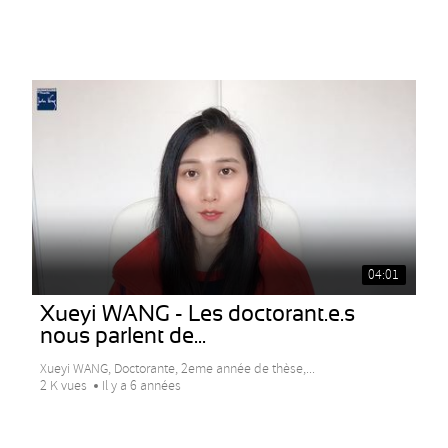
04:01
Xueyi WANG - Les doctorant.e.s
nous parlent de...
Xueyi WANG, Doctorante, 2eme année de thèse,...
2 K vues
Il y a 6 années