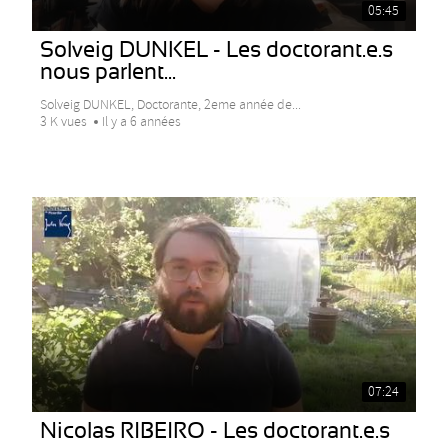
05:45
Solveig DUNKEL - Les doctorant.e.s
nous parlent...
Solveig DUNKEL, Doctorante, 2eme année de...
3 K vues
Il y a 6 années
07:24
Nicolas RIBEIRO - Les doctorant.e.s