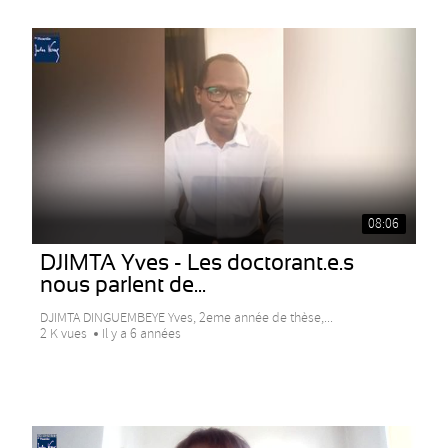
08:06
DJIMTA Yves - Les doctorant.e.s
nous parlent de...
DJIMTA DINGUEMBEYE Yves, 2eme année de thèse,...
2 K vues
Il y a 6 années