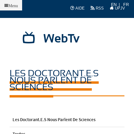
Accueil
EN
FR
Menu
AIDE
RSS
UPJV
WebTv
LES DOCTORANT.E.S
NOUS PARLENT DE
SCIENCES
Les Doctorant.e.s Nous Parlent De Sciences