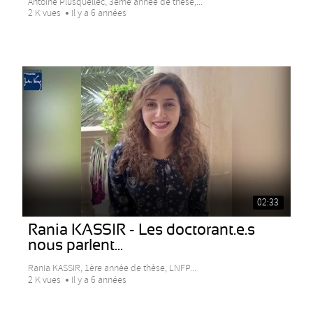
Antoine Plusquellec, 3eme année de thèse,...
2 K vues
Il y a 6 années
02:33
Rania KASSIR - Les doctorant.e.s
nous parlent...
Rania KASSIR, 1ère année de thèse, LNFP...
2 K vues
Il y a 6 années