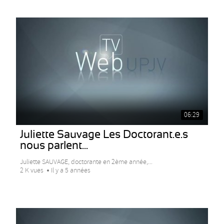
06:29
Juliette Sauvage Les Doctorant.e.s
nous parlent...
Juliette SAUVAGE, doctorante en 2ème année,...
2 K vues
Il y a 5 années