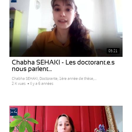
05:21
Chabha SEHAKI - Les doctorant.e.s
nous parlent...
Chabha SEHAKI, Doctorante, 1ère année de thèse,...
2 K vues
Il y a 6 années