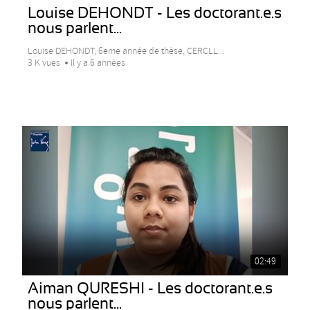
Louise DEHONDT - Les doctorant.e.s
nous parlent...
Louise DEHONDT, 6eme année de thèse, CERCLL...
3 K vues
Il y a 6 années
02:49
Aiman QURESHI - Les doctorant.e.s
nous parlent...