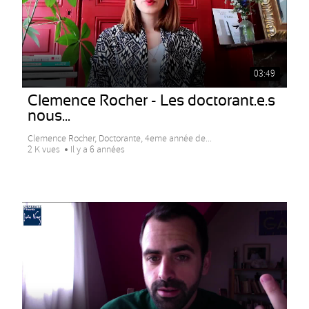
03:49
Clemence Rocher - Les doctorant.e.s
nous...
Clemence Rocher, Doctorante, 4eme année de...
2 K vues
Il y a 6 années