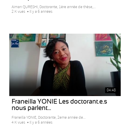
Aiman QURESHI, Doctorante, 1ère année de thèse,...
2 K vues
Il y a 6 années
04:48
Franeilla YONIE Les doctorant.e.s
nous parlent...
Franeilla YONIE, Doctorante, 2eme année de...
4 K vues
Il y a 6 années