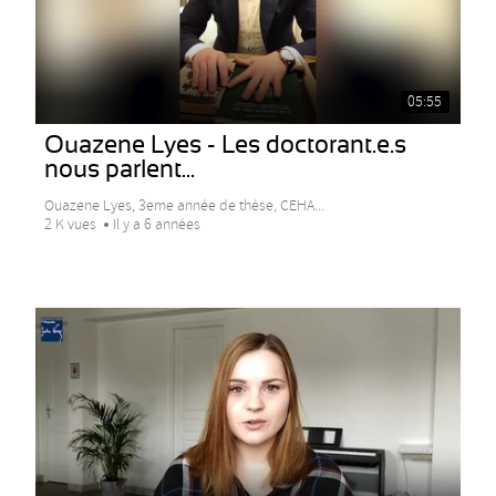
05:55
Ouazene Lyes - Les doctorant.e.s
nous parlent...
Ouazene Lyes, 3eme année de thèse, CEHA...
2 K vues
Il y a 6 années