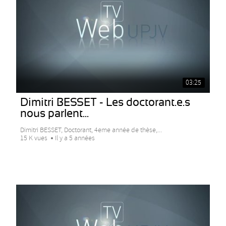
03:25
Dimitri BESSET - Les doctorant.e.s
nous parlent...
Dimitri BESSET, Doctorant, 4eme année de thèse,...
15 K vues
Il y a 5 années