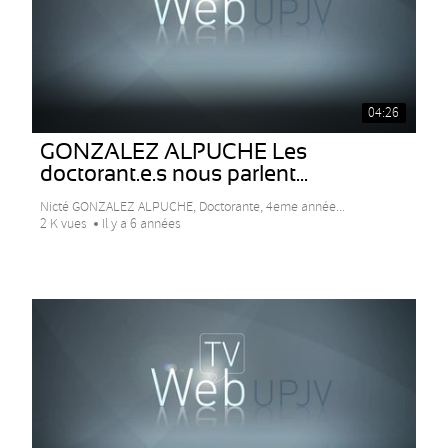
04:26
GONZALEZ ALPUCHE Les
doctorant.e.s nous parlent...
Nicté GONZALEZ ALPUCHE, Doctorante, 4eme année...
2 K vues
Il y a 6 années