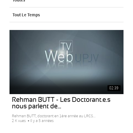
Toutes
Tout Le Temps
02:39
Rehman BUTT - Les Doctorant.e.s
nous parlent de...
Rehman BUTT, doctorant en 1ère année au LRCS...
2 K vues
Il y a 5 années