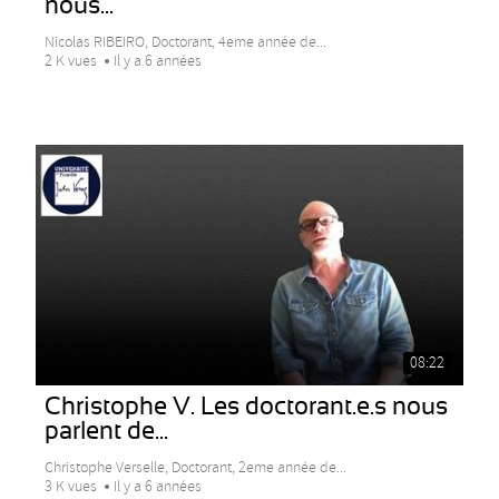
nous...
Nicolas RIBEIRO, Doctorant, 4eme année de...
2 K vues
Il y a 6 années
08:22
Christophe V. Les doctorant.e.s nous
parlent de...
Christophe Verselle, Doctorant, 2eme année de...
3 K vues
Il y a 6 années