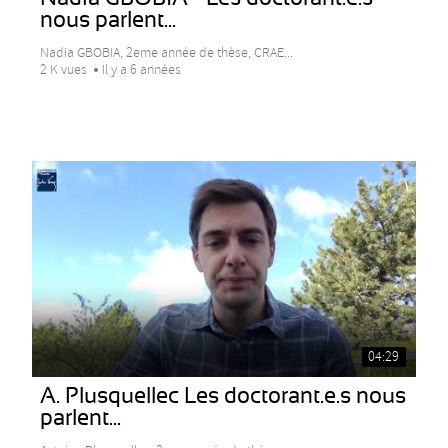
nous parlent...
Nadia GBOBIA, 2eme année de thèse, CRAE...
2 K vues
Il y a 6 années
04:29
A. Plusquellec Les doctorant.e.s nous
parlent...