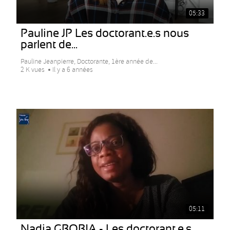
05:33
Pauline JP Les doctorant.e.s nous
parlent de...
Pauline Jeanpierre, Doctorante, 1ère année de...
2 K vues
Il y a 6 années
05:11
Nadia GBOBIA - Les doctorant.e.s