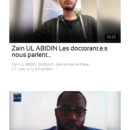
03:03
Zain UL ABIDIN Les doctorant.e.s
nous parlent...
Zain UL ABIDIN, Doctorant, 1ère année de thèse,...
2 K vues
Il y a 6 années