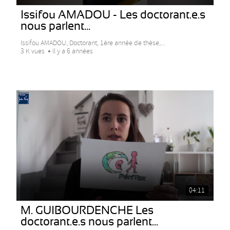
Issifou AMADOU - Les doctorant.e.s
nous parlent...
Issifou AMADOU, Doctorant, 1ère année de thèse,...
3 K vues
Il y a 6 années
04:11
M. GUIBOURDENCHE Les
doctorant.e.s nous parlent...