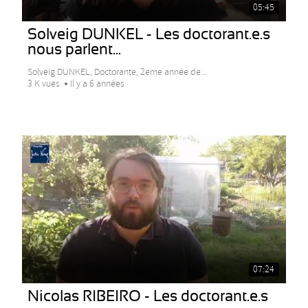
05:45
Solveig DUNKEL - Les doctorant.e.s
nous parlent...
Solveig DUNKEL, Doctorante, 2eme année de...
3 K vues
Il y a 6 années
07:24
Nicolas RIBEIRO - Les doctorant.e.s