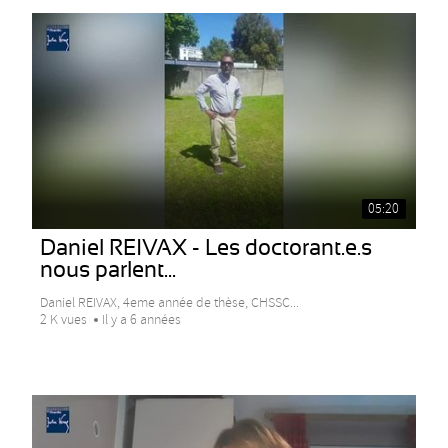
05:20
Daniel REIVAX - Les doctorant.e.s
nous parlent...
Daniel REIVAX, 4eme année de thèse, CHSSC...
2 K vues
Il y a 6 années