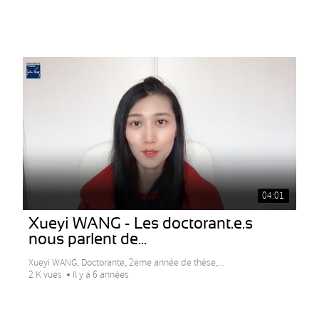
04:01
Xueyi WANG - Les doctorant.e.s
nous parlent de...
Xueyi WANG, Doctorante, 2eme année de thèse,...
2 K vues
Il y a 6 années