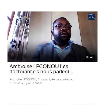
03:49
Ambroise LEGONOU Les
doctorant.e.s nous parlent...
Ambroise LEGONOU, Doctorant, 4eme année de...
2 K vues
Il y a 6 années