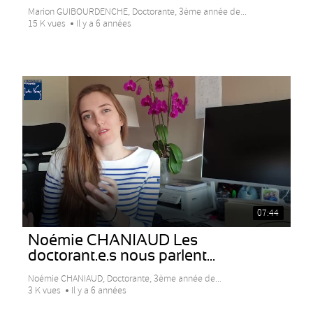
Marion GUIBOURDENCHE, Doctorante, 3ème année de...
15 K vues
Il y a 6 années
07:44
Noémie CHANIAUD Les
doctorant.e.s nous parlent...
Noémie CHANIAUD, Doctorante, 3ème année de...
3 K vues
Il y a 6 années