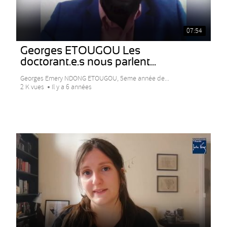
07:54
Georges ETOUGOU Les
doctorant.e.s nous parlent...
Georges Emery NDONG ETOUGOU, 5eme année de...
2 K vues
Il y a 6 années