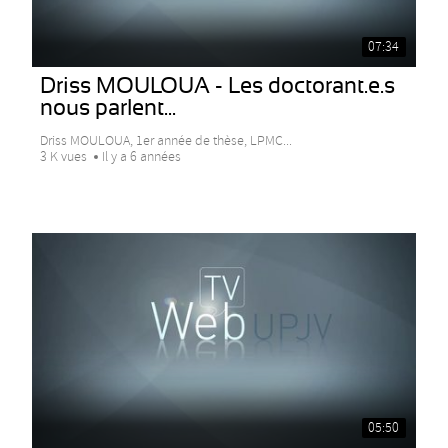
07:34
Driss MOULOUA - Les doctorant.e.s
nous parlent...
Driss MOULOUA, 1er année de thèse, LPMC...
3 K vues
Il y a 6 années
05:50