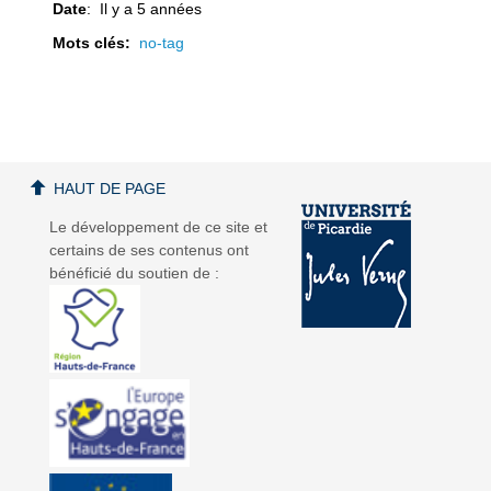
Date
: Il y a 5 années
Mots clés:
no-tag
a
a
HAUT DE PAGE
Le développement de ce site et
certains de ses contenus ont
v
v
bénéficié du soutien de :
i
i