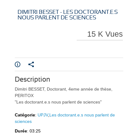
i
i
DIMITRI BESSET - LES DOCTORANT.E.S
NOUS PARLENT DE SCIENCES
15 K Vues
r
r
Description
e
e
Dimitri BESSET, Doctorant, 4eme année de thèse,
PERITOX
"Les doctorant.e.s nous parlent de sciences"
Catégorie
:
UPJV
,
Les doctorant.e.s nous parlent de
sciences
l
l
Durée
: 03:25