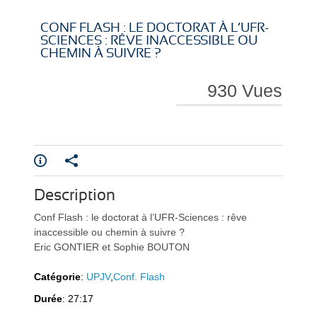
i
i
CONF FLASH : LE DOCTORAT À L’UFR-
SCIENCES : RÊVE INACCESSIBLE OU
CHEMIN À SUIVRE ?
930 Vues
r
r
e
e
Description
Conf Flash : le doctorat à l’UFR-Sciences : rêve
inaccessible ou chemin à suivre ?
Eric GONTIER et Sophie BOUTON
Catégorie
:
UPJV
,
Conf. Flash
l
l
Durée
: 27:17