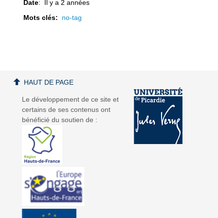
Date
: Il y a 2 années
Mots clés:
no-tag
a
a
HAUT DE PAGE
Le développement de ce site et
certains de ses contenus ont
v
v
bénéficié du soutien de :
i
i