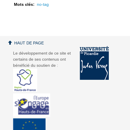
Mots clés:
no-tag
a
a
HAUT DE PAGE
Le développement de ce site et
certains de ses contenus ont
bénéficié du soutien de :
v
v
i
i