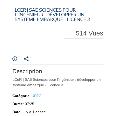
i
i
LCER | SAÉ SCIENCES POUR
L’INGÉNIEUR : DÉVELOPPER UN
SYSTÈME EMBARQUÉ - LICENCE 3
514 Vues
r
r
e
e
Description
LCeR | SAÉ Sciences pour l’ingénieur : développer un
système embarqué - Licence 3
Catégorie
:
UPJV
Durée
: 07:25
l
l
Date
: Il y a 1 année