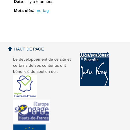
Date
: Il y a 6 années
Mots clés:
no-tag
a
a
HAUT DE PAGE
Le développement de ce site et
certains de ses contenus ont
v
v
bénéficié du soutien de :
i
i