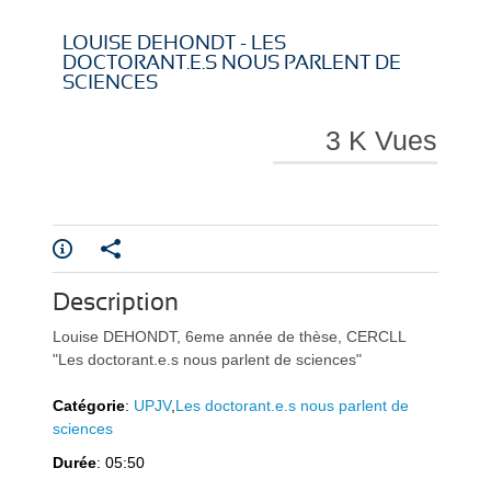
i
i
LOUISE DEHONDT - LES
DOCTORANT.E.S NOUS PARLENT DE
SCIENCES
3 K Vues
r
r
e
e
Description
Louise DEHONDT, 6eme année de thèse, CERCLL
"Les doctorant.e.s nous parlent de sciences"
Catégorie
:
UPJV
,
Les doctorant.e.s nous parlent de
sciences
l
l
Durée
: 05:50