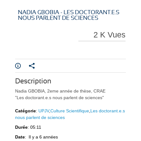
i
i
NADIA GBOBIA - LES DOCTORANT.E.S
NOUS PARLENT DE SCIENCES
2 K Vues
r
r
Description
e
e
Nadia GBOBIA, 2eme année de thèse, CRAE
"Les doctorant.e.s nous parlent de sciences"
Catégorie
:
UPJV
,
Culture Scientifique
,
Les doctorant.e.s
nous parlent de sciences
Durée
: 05:11
l
l
Date
: Il y a 6 années