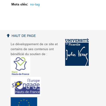
Mots clés:
no-tag
a
a
HAUT DE PAGE
Le développement de ce site et
certains de ses contenus ont
bénéficié du soutien de :
v
v
i
i