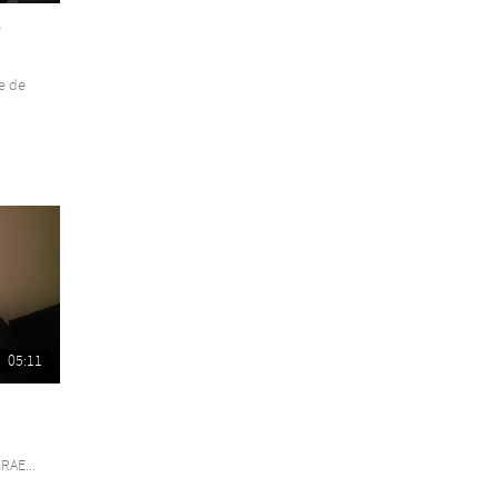
s
e de
05:11
RAE...