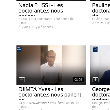
Nadia FLISSI - Les
Pauline
doctorant.e.s nous
doctora
parlent...
de...
Nadia FLISSI, Doctorante, 1ère année de
Pauline Jeanp
thèse,...
2 K vues
Il
2 K vues
Il y a 6 années
08:06
DJIMTA Yves - Les
Georg
doctorant.e.s nous parlent
doctora
de...
parlent..
DJIMTA DINGUEMBEYE Yves, 2eme année de
Georges Em
thèse,...
de...