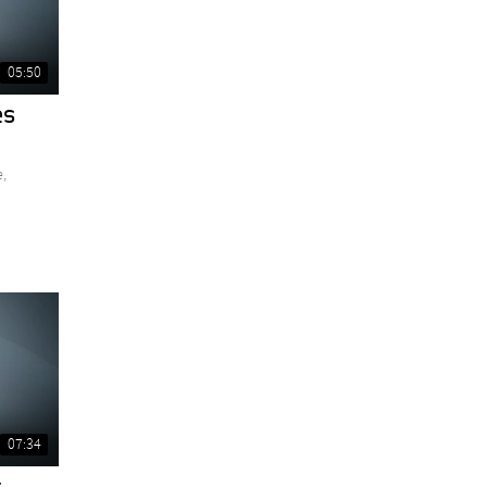
05:50
es
,
07:34
s