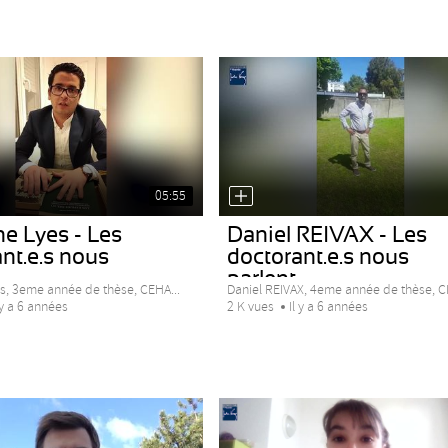
05:55
e Lyes - Les
Daniel REIVAX - Les
nt.e.s nous
doctorant.e.s nous
.
parlent...
, 3eme année de thèse, CEHA...
Daniel REIVAX, 4eme année de thèse, C
 y a 6 années
2 K vues
Il y a 6 années