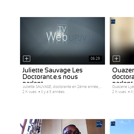
06:29
Juliette Sauvage Les
Ouazen
Doctorant.e.s nous
doctora
parlent...
parlent..
Juliette SAUVAGE, doctorante en 2ème année,...
Ouazene Lyes
2 K vues
Il y a 5 années
2 K vues
Il