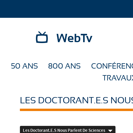
WebTv
50 ANS
800 ANS
CONFÉREN
TRAVAU
LES DOCTORANT.E.S NOU
Les Doctorant.e.s Nous Parlent De Sciences