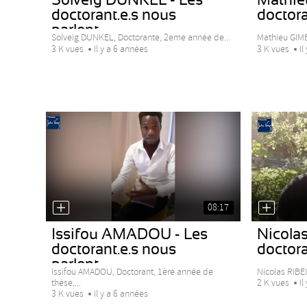
doctorant.e.s nous
doctora
parlent...
Solveig DUNKEL, Doctorante, 2eme année de...
Mathieu GIME
3 K vues
Il y a 6 années
3 K vues
Il
08:17
Issifou AMADOU - Les
Nicolas
doctorant.e.s nous
doctora
parlent...
Issifou AMADOU, Doctorant, 1ère année de
Nicolas RIBE
thèse,...
2 K vues
Il
3 K vues
Il y a 6 années