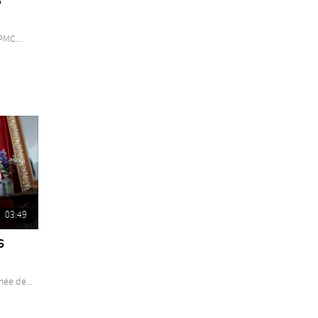
PMC...
03:49
s
ée de...