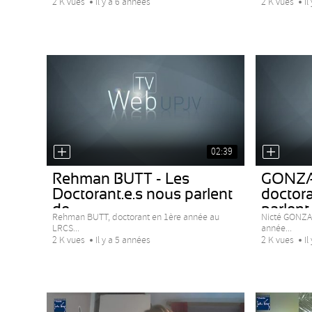
2 K vues
Il y a 6 années
2 K vues
Il
02:39
Rehman BUTT - Les
GONZA
Doctorant.e.s nous parlent
doctora
de...
parlent..
Rehman BUTT, doctorant en 1ère année au
Nicté GONZA
LRCS...
année...
2 K vues
Il y a 5 années
2 K vues
Il