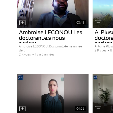
03:49
Ambroise LEGONOU Les
A. Plus
doctorant.e.s nous
doctora
parlent...
parlent..
Ambroise LEGONOU, Doctorant, 4eme année
Antoine Plus
de...
2 K vues
Il
2 K vues
Il y a 6 années
04:21