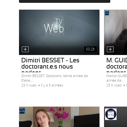
03:25
Dimitri BESSET - Les
M. GU
doctorant.e.s nous
doctora
parlent...
parlent..
Dimitri BESSET, Doctorant, 4eme année de
Marion GUIB
thèse,...
année de...
15 K vues
Il y a 5 années
15 K vues