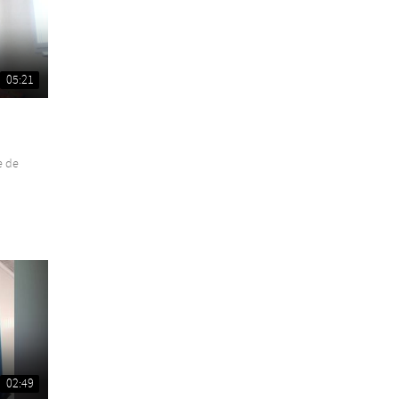
05:21
e de
02:49