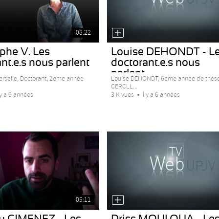
08:22
phe V. Les
Louise DEHONDT - L
nt.e.s nous parlent
doctorant.e.s nous
parlent...
erselle, Doctorant, 2eme année
Louise DEHONDT, 6eme année de thèse
CERCLL...
 y a 6 années
3 K vues
Il y a 6 années
05:11
u GIMENEZ - Les
Driss MOULOUA - Le