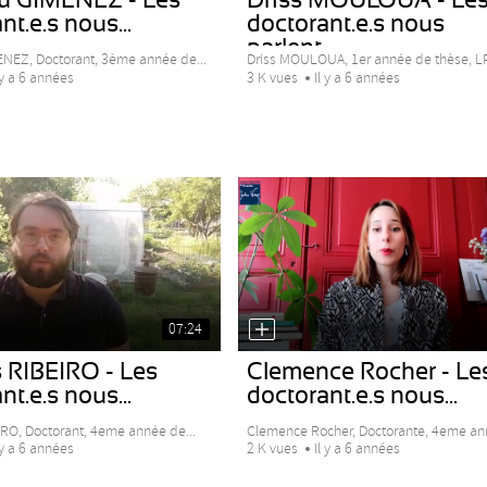
nt.e.s nous...
doctorant.e.s nous
parlent...
NEZ, Doctorant, 3ème année de...
Driss MOULOUA, 1er année de thèse, L
 y a 6 années
3 K vues
Il y a 6 années
07:24
 RIBEIRO - Les
Clemence Rocher - Le
nt.e.s nous...
doctorant.e.s nous...
IRO, Doctorant, 4eme année de...
Clemence Rocher, Doctorante, 4eme ann
 y a 6 années
2 K vues
Il y a 6 années