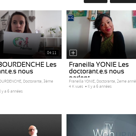
04:11
IBOURDENCHE Les
Franeilla YONIE Les
nt.e.s nous
doctorant.e.s nous
.
parlent...
OURDENCHE, Doctorante, 3ème
Franeilla YONIE, Doctorante, 2eme année
4 K vues
Il y a 6 années
Il y a 6 années