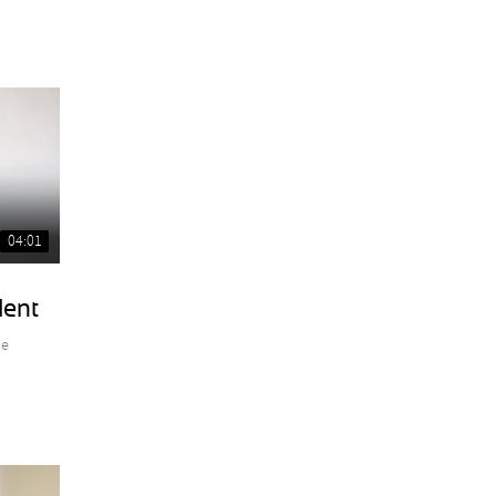
04:01
lent
de