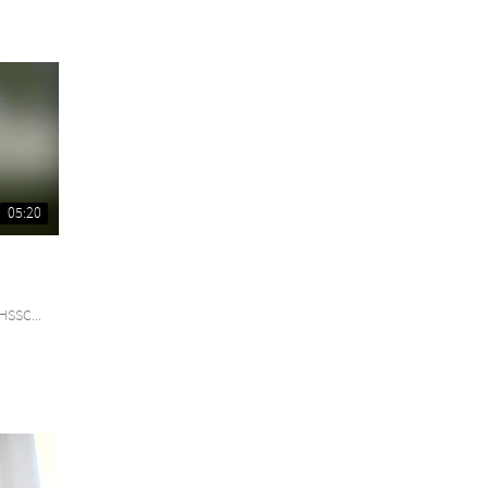
05:20
HSSC...