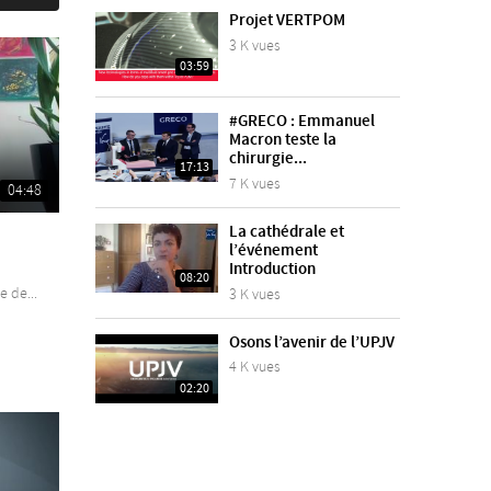
Projet VERTPOM
3 K vues
03:59
#GRECO : Emmanuel
Macron teste la
chirurgie...
17:13
7 K vues
04:48
La cathédrale et
l’événement
Introduction
08:20
 de...
3 K vues
Osons l’avenir de l’UPJV
4 K vues
02:20