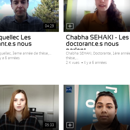
04:29
quellec Les
Chabha SEHAKI - Les
nt.e.s nous
doctorant.e.s nous
.
parlent...
quellec, 3eme année de thèse,...
Chabha SEHAKI, Doctorante, 1ère anné
thèse,...
 y a 6 années
2 K vues
Il y a 6 années
05:33