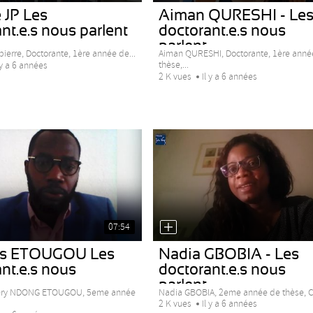
 JP Les
Aiman QURESHI - Le
nt.e.s nous parlent
doctorant.e.s nous
parlent...
ierre, Doctorante, 1ère année de...
Aiman QURESHI, Doctorante, 1ère anné
thèse,...
 y a 6 années
2 K vues
Il y a 6 années
07:54
es ETOUGOU Les
Nadia GBOBIA - Les
nt.e.s nous
doctorant.e.s nous
.
parlent...
ery NDONG ETOUGOU, 5eme année
Nadia GBOBIA, 2eme année de thèse, C
2 K vues
Il y a 6 années