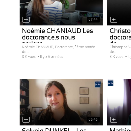
07:44
Noémie CHANIAUD Les
Christo
doctorant.e.s nous
doctora
parlent...
de...
Noémie CHANIAUD, Doctorante, 3ème année
Christophe V
de...
de...
3 K vues
Il y a 6 années
3 K vues
Il
05:45
Solveig DUNKEL - Les
Mathie