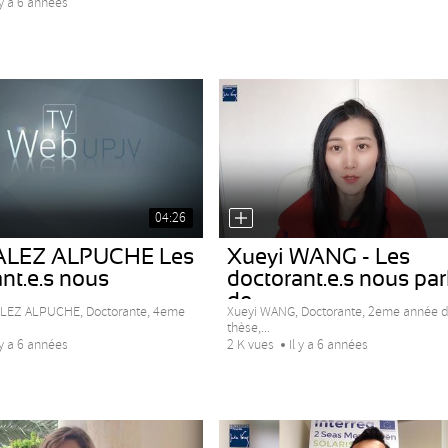
 y a 6 années
04:26
LEZ ALPUCHE Les
Xueyi WANG - Les
nt.e.s nous
doctorant.e.s nous par
.
de...
LEZ ALPUCHE, Doctorante, 4eme
Xueyi WANG, Doctorante, 2eme année 
thèse,...
 y a 6 années
2 K vues
Il y a 6 années